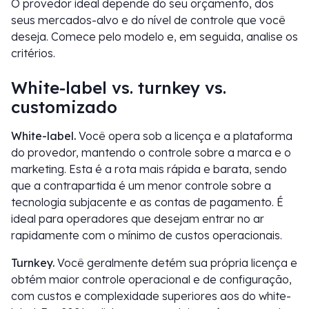
O provedor ideal depende do seu orçamento, dos
seus mercados-alvo e do nível de controle que você
deseja. Comece pelo modelo e, em seguida, analise os
critérios.
White-label vs. turnkey vs.
customizado
White-label.
Você opera sob a licença e a plataforma
do provedor, mantendo o controle sobre a marca e o
marketing. Esta é a rota mais rápida e barata, sendo
que a contrapartida é um menor controle sobre a
tecnologia subjacente e as contas de pagamento. É
ideal para operadores que desejam entrar no ar
rapidamente com o mínimo de custos operacionais.
Turnkey.
Você geralmente detém sua própria licença e
obtém maior controle operacional e de configuração,
com custos e complexidade superiores aos do white-