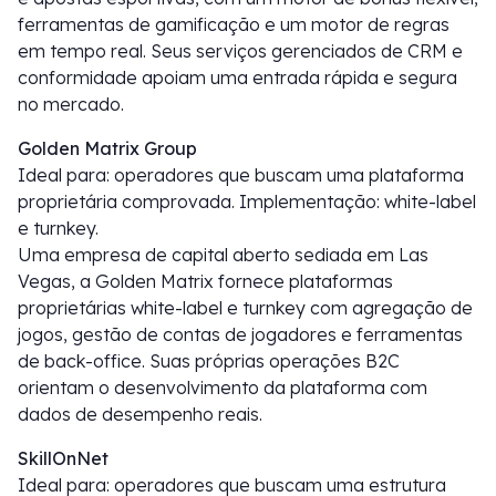
ferramentas de gamificação e um motor de regras
em tempo real. Seus serviços gerenciados de CRM e
conformidade apoiam uma entrada rápida e segura
no mercado.
Golden Matrix Group
Ideal para: operadores que buscam uma plataforma
proprietária comprovada. Implementação: white-label
e turnkey.
Uma empresa de capital aberto sediada em Las
Vegas, a Golden Matrix fornece plataformas
proprietárias white-label e turnkey com agregação de
jogos, gestão de contas de jogadores e ferramentas
de back-office. Suas próprias operações B2C
orientam o desenvolvimento da plataforma com
dados de desempenho reais.
SkillOnNet
Ideal para: operadores que buscam uma estrutura