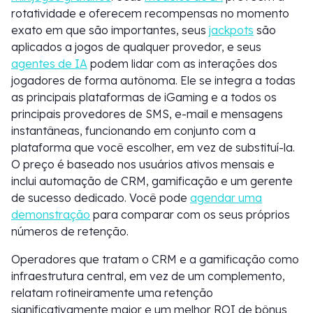
rotatividade e oferecem recompensas no momento
exato em que são importantes, seus
jackpots
são
aplicados a jogos de qualquer provedor, e seus
agentes de IA
podem lidar com as interações dos
jogadores de forma autônoma. Ele se integra a todas
as principais plataformas de iGaming e a todos os
principais provedores de SMS, e-mail e mensagens
instantâneas, funcionando em conjunto com a
plataforma que você escolher, em vez de substituí-la.
O preço é baseado nos usuários ativos mensais e
inclui automação de CRM, gamificação e um gerente
de sucesso dedicado. Você pode
agendar uma
demonstração
para comparar com os seus próprios
números de retenção.
Operadores que tratam o CRM e a gamificação como
infraestrutura central, em vez de um complemento,
relatam rotineiramente uma retenção
significativamente maior e um melhor ROI de bônus