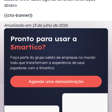
abaixo.
{{cta-banner}}
Atualizado em 13 de julho de 2026
Pronto para usar a
Smartico?
Faça parte do grupo seleto de empresas no mundo
todo que transformam a experiência de seus
jogadores com a Smartico.
Agende uma demonstração