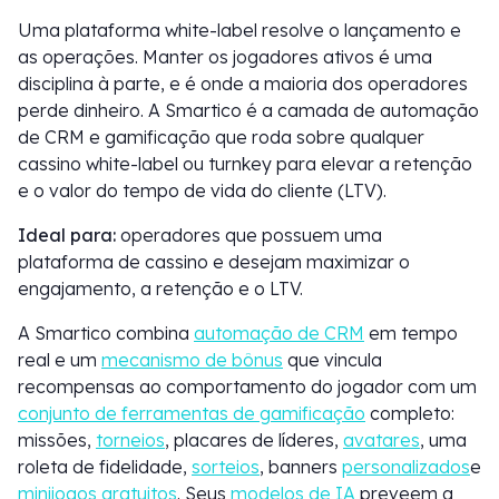
Uma plataforma white-label resolve o lançamento e
as operações. Manter os jogadores ativos é uma
disciplina à parte, e é onde a maioria dos operadores
perde dinheiro. A Smartico é a camada de automação
de CRM e gamificação que roda sobre qualquer
cassino white-label ou turnkey para elevar a retenção
e o valor do tempo de vida do cliente (LTV).
Ideal para:
operadores que possuem uma
plataforma de cassino e desejam maximizar o
engajamento, a retenção e o LTV.
A Smartico combina
automação de CRM
em tempo
real e um
mecanismo de bônus
que vincula
recompensas ao comportamento do jogador com um
conjunto de ferramentas de gamificação
completo:
missões,
torneios
, placares de líderes,
avatares
, uma
roleta de fidelidade,
sorteios
, banners
personalizados
e
minijogos gratuitos
. Seus
modelos de IA
preveem a