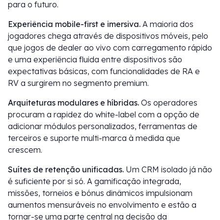
para o futuro.
Experiência mobile-first e imersiva.
A maioria dos
jogadores chega através de dispositivos móveis, pelo
que jogos de dealer ao vivo com carregamento rápido
e uma experiência fluida entre dispositivos são
expectativas básicas, com funcionalidades de RA e
RV a surgirem no segmento premium.
Arquiteturas modulares e híbridas.
Os operadores
procuram a rapidez do white-label com a opção de
adicionar módulos personalizados, ferramentas de
terceiros e suporte multi-marca à medida que
crescem.
Suítes de retenção unificadas.
Um CRM isolado já não
é suficiente por si só. A gamificação integrada,
missões, torneios e bónus dinâmicos impulsionam
aumentos mensuráveis no envolvimento e estão a
tornar-se uma parte central na decisão da