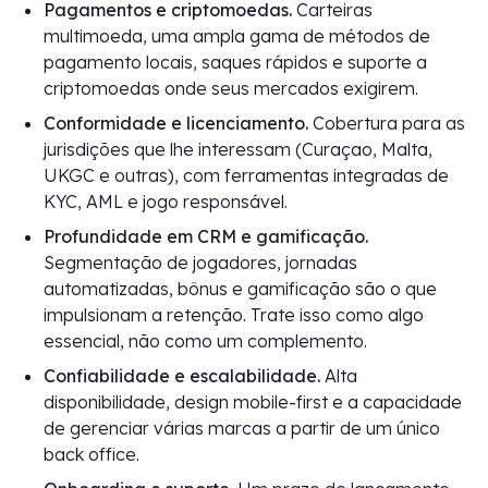
Pagamentos e criptomoedas.
Carteiras
multimoeda, uma ampla gama de métodos de
pagamento locais, saques rápidos e suporte a
criptomoedas onde seus mercados exigirem.
Conformidade e licenciamento.
Cobertura para as
jurisdições que lhe interessam (Curaçao, Malta,
UKGC e outras), com ferramentas integradas de
KYC, AML e jogo responsável.
Profundidade em CRM e gamificação.
Segmentação de jogadores, jornadas
automatizadas, bônus e gamificação são o que
impulsionam a retenção. Trate isso como algo
essencial, não como um complemento.
Confiabilidade e escalabilidade.
Alta
disponibilidade, design mobile-first e a capacidade
de gerenciar várias marcas a partir de um único
back office.