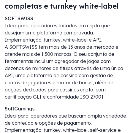
completas e turnkey white-label
SOFTSWISS
Ideal para: operadores focados em cripto que
desejam uma plataforma comprovada.
Implementação: turnkey, white-label e API.
A SOFTSWISS tem mais de 15 anos de mercado e
atende mais de 1.300 marcas. O seu conjunto de
ferramentas inclui um agregador de jogos com
dezenas de milhares de títulos através de uma única
API, uma plataforma de cassino com gestão de
contas de jogadores e motor de bônus, além de
opções dedicadas para cassinos cripto, com
certificação GLI e conformidade ISO 27001.
SoftGamings
Ideal para: operadores que buscam ampla variedade
de conteúdo e opções de pagamento.
Implementação: turnkey, white-label, self-service e