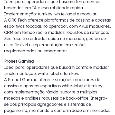
Ideal para: operadores que buscam ferramentas
baseadas em IA e escalabilidade rápida.
Implementação: turnkey, white-label e modular.
A GR8 Tech oferece plataformas de cassino e apostas
esportivas focadas no operador, com APIs modulares,
CRM em tempo real e módulos robustos de retenção.
Seu foco é a entrada rápida no mercado, gestão de
risco flexível e implementação em regiões
regulamentadas ou emergentes.
Pronet Gaming
Ideal para: operadores que buscam controle modular.
Implementação: white-label e turnkey.
A Pronet Gaming oferece soluções modulares de
cassino e apostas esportivas white-label e turnkey
com implementação rápida, suporte a múltiplas
moedas e análises robustas de back-office. Integra-
se aos principais agregadores e sistemas de
pagamento, mantendo a conformidade em mercados