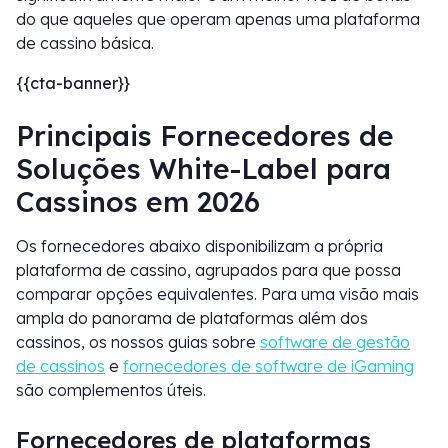
do que aqueles que operam apenas uma plataforma
de cassino básica.
{{cta-banner}}
Principais Fornecedores de
Soluções White-Label para
Cassinos em 2026
Os fornecedores abaixo disponibilizam a própria
plataforma de cassino, agrupados para que possa
comparar opções equivalentes. Para uma visão mais
ampla do panorama de plataformas além dos
cassinos, os nossos guias sobre
software de gestão
de cassinos
e
fornecedores de software de iGaming
são complementos úteis.
Fornecedores de plataformas