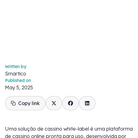
Written by
Smartico
Published on
May 5, 2025
Copy link
Uma solução de cassino white-label é uma plataforma
de cassino online pronta para uso, desenvolvida por