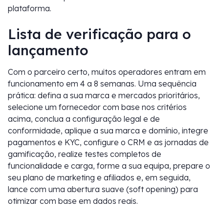
plataforma.
Lista de verificação para o
lançamento
Com o parceiro certo, muitos operadores entram em
funcionamento em 4 a 8 semanas. Uma sequência
prática: defina a sua marca e mercados prioritários,
selecione um fornecedor com base nos critérios
acima, conclua a configuração legal e de
conformidade, aplique a sua marca e domínio, integre
pagamentos e KYC, configure o CRM e as jornadas de
gamificação, realize testes completos de
funcionalidade e carga, forme a sua equipa, prepare o
seu plano de marketing e afiliados e, em seguida,
lance com uma abertura suave (soft opening) para
otimizar com base em dados reais.