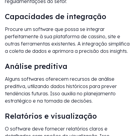
regulamentações do setor.
Capacidades de integração
Procure um software que possa se integrar
perfeitamente à sua plataforma de cassino, site e
outras ferramentas existentes. A integração simplifica
a coleta de dados e aprimora a precisão dos insights.
Análise preditiva
Alguns softwares oferecem recursos de análise
preditiva, utilizando dados históricos para prever
tendências futuras. Isso auxilia no planejamento
estratégico e na tomada de decisões.
Relatórios e visualização
O software deve fornecer relatórios claros e