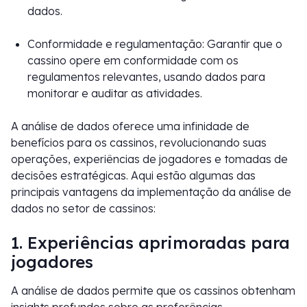
dados.
Conformidade e regulamentação: Garantir que o
cassino opere em conformidade com os
regulamentos relevantes, usando dados para
monitorar e auditar as atividades.
A análise de dados oferece uma infinidade de
benefícios para os cassinos, revolucionando suas
operações, experiências de jogadores e tomadas de
decisões estratégicas. Aqui estão algumas das
principais vantagens da implementação da análise de
dados no setor de cassinos:
1. Experiências aprimoradas para
jogadores
A análise de dados permite que os cassinos obtenham