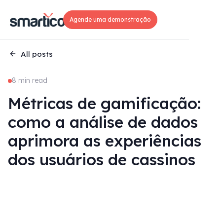
Agende uma demonstração
All posts
8 min read
Métricas de gamificação:
como a análise de dados
aprimora as experiências
dos usuários de cassinos