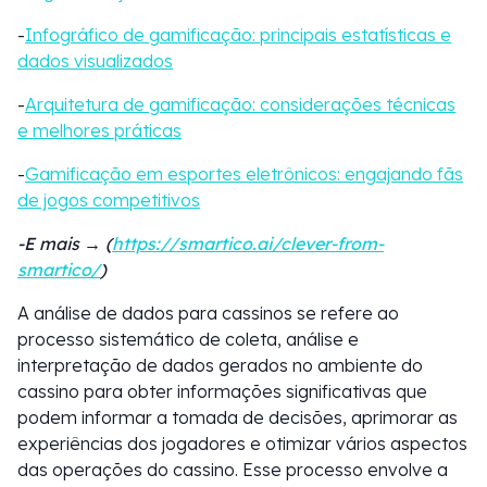
-
Infográfico de gamificação: principais estatísticas e
dados visualizados
-
Arquitetura de gamificação: considerações técnicas
e melhores práticas
-
Gamificação em esportes eletrônicos: engajando fãs
de jogos competitivos
-E mais → (
https://smartico.ai/clever-from-
smartico/
)
A análise de dados para cassinos se refere ao
processo sistemático de coleta, análise e
interpretação de dados gerados no ambiente do
cassino para obter informações significativas que
podem informar a tomada de decisões, aprimorar as
experiências dos jogadores e otimizar vários aspectos
das operações do cassino. Esse processo envolve a