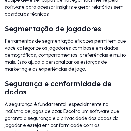
equipe deve ser capaz de navegar facilmente pelo
software para acessar insights e gerar relatórios sem
obstáculos técnicos.
Segmentação de jogadores
Ferramentas de segmentação eficazes permitem que
você categorize os jogadores com base em dados
demográficos, comportamentos, preferências e muito
mais. Isso ajuda a personalizar os esforços de
marketing e as experiências de jogo.
Segurança e conformidade de
dados
A segurança é fundamental, especialmente na
indústria de jogos de azar. Escolha um software que
garanta a segurança e a privacidade dos dados do
jogador e esteja em conformidade com as