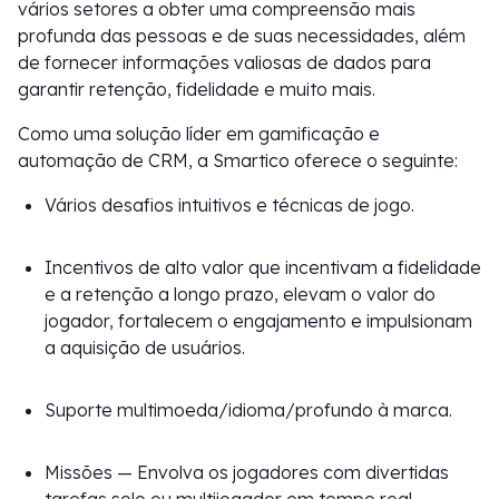
vários setores a obter uma compreensão mais
profunda das pessoas e de suas necessidades, além
de fornecer informações valiosas de dados para
garantir retenção, fidelidade e muito mais.
Como uma solução líder em gamificação e
automação de CRM, a Smartico oferece o seguinte:
Vários desafios intuitivos e técnicas de jogo.
Incentivos de alto valor que incentivam a fidelidade
e a retenção a longo prazo, elevam o valor do
jogador, fortalecem o engajamento e impulsionam
a aquisição de usuários.
Suporte multimoeda/idioma/profundo à marca.
Missões — Envolva os jogadores com divertidas