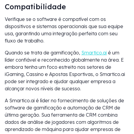
Compatibilidade
Verifique se o software é compatível com os
dispositivos e sistemas operacionais que sua equipe
usa, garantindo uma integração perfeita com seu
fluxo de trabalho.
Quando se trata de gamificação,
Smartico.ai
é um
líder confiável e reconhecido globalmente na área. E
embora tenha um foco estreito nos setores de
iGaming, Cassino e Apostas Esportivas, o Smartico.ai
pode ser integrado e ajudar qualquer empresa a
alcançar novos níveis de sucesso.
A Smartico.ai é líder no fornecimento de soluções de
software de gamificação e automação de CRM de
última geração. Sua ferramenta de CRM combina
dados de análise de jogadores com algoritmos de
aprendizado de máquina para ajudar empresas de