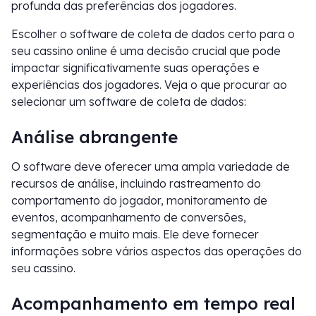
profunda das preferências dos jogadores.
Escolher o software de coleta de dados certo para o
seu cassino online é uma decisão crucial que pode
impactar significativamente suas operações e
experiências dos jogadores. Veja o que procurar ao
selecionar um software de coleta de dados:
Análise abrangente
O software deve oferecer uma ampla variedade de
recursos de análise, incluindo rastreamento do
comportamento do jogador, monitoramento de
eventos, acompanhamento de conversões,
segmentação e muito mais. Ele deve fornecer
informações sobre vários aspectos das operações do
seu cassino.
Acompanhamento em tempo real