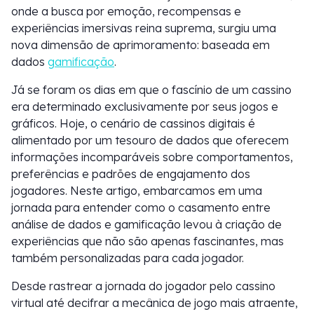
onde a busca por emoção, recompensas e
experiências imersivas reina suprema, surgiu uma
nova dimensão de aprimoramento: baseada em
dados
gamificação
.
Já se foram os dias em que o fascínio de um cassino
era determinado exclusivamente por seus jogos e
gráficos. Hoje, o cenário de cassinos digitais é
alimentado por um tesouro de dados que oferecem
informações incomparáveis sobre comportamentos,
preferências e padrões de engajamento dos
jogadores. Neste artigo, embarcamos em uma
jornada para entender como o casamento entre
análise de dados e gamificação levou à criação de
experiências que não são apenas fascinantes, mas
também personalizadas para cada jogador.
Desde rastrear a jornada do jogador pelo cassino
virtual até decifrar a mecânica de jogo mais atraente,