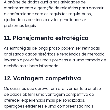
A análise de dados auxilia nas atividades de
monitoramento e geração de relatórios para garantir
a conformidade com os requisitos regulatórios,
ajudando os cassinos a evitar penalidades e
problemas legais.
11. Planejamento estratégico
As estratégias de longo prazo podem ser refinadas
analisando dados históricos e tendências de mercado,
levando a previsões mais precisas e a uma tomada de
decisão mais bem informada.
12. Vantagem competitiva
Os cassinos que aproveitam efetivamente a análise
de dados obtêm uma vantagem competitiva ao
oferecer experiências mais personalizadas,
operações eficientes e uma compreensão mais