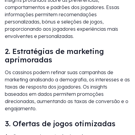
insights profundos sobre as preferências,
comportamentos e padrões dos jogadores. Essas
informações permitem recomendações
personalizadas, bônus e seleções de jogos,
proporcionando aos jogadores experiências mais
envolventes e personalizadas.
2. Estratégias de marketing
aprimoradas
Os cassinos podem refinar suas campanhas de
marketing analisando a demografia, os interesses e as
taxas de resposta dos jogadores. Os insights
baseados em dados permitem promoções
direcionadas, aumentando as taxas de conversão e o
engajamento.
3. Ofertas de jogos otimizadas