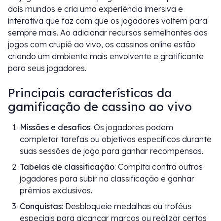
dois mundos e cria uma experiência imersiva e
interativa que faz com que os jogadores voltem para
sempre mais. Ao adicionar recursos semelhantes aos
jogos com crupiê ao vivo, os cassinos online estão
criando um ambiente mais envolvente e gratificante
para seus jogadores.
Principais características da
gamificação de cassino ao vivo
Missões e desafios
: Os jogadores podem
completar tarefas ou objetivos específicos durante
suas sessões de jogo para ganhar recompensas.
Tabelas de classificação
: Compita contra outros
jogadores para subir na classificação e ganhar
prêmios exclusivos.
Conquistas
: Desbloqueie medalhas ou troféus
especiais para alcançar marcos ou realizar certos