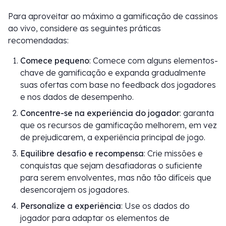
Para aproveitar ao máximo a gamificação de cassinos
ao vivo, considere as seguintes práticas
recomendadas:
Comece pequeno
: Comece com alguns elementos-
chave de gamificação e expanda gradualmente
suas ofertas com base no feedback dos jogadores
e nos dados de desempenho.
Concentre-se na experiência do jogador
: garanta
que os recursos de gamificação melhorem, em vez
de prejudicarem, a experiência principal de jogo.
Equilibre desafio e recompensa
: Crie missões e
conquistas que sejam desafiadoras o suficiente
para serem envolventes, mas não tão difíceis que
desencorajem os jogadores.
Personalize a experiência
: Use os dados do
jogador para adaptar os elementos de