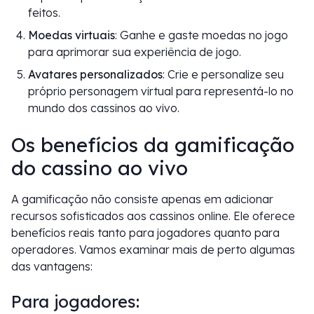
feitos.
Moedas virtuais
: Ganhe e gaste moedas no jogo
para aprimorar sua experiência de jogo.
Avatares personalizados
: Crie e personalize seu
próprio personagem virtual para representá-lo no
mundo dos cassinos ao vivo.
Os benefícios da gamificação
do cassino ao vivo
A gamificação não consiste apenas em adicionar
recursos sofisticados aos cassinos online. Ele oferece
benefícios reais tanto para jogadores quanto para
operadores. Vamos examinar mais de perto algumas
das vantagens:
Para jogadores: