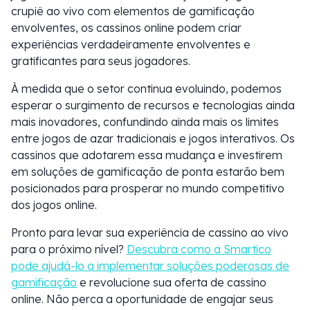
crupiê ao vivo com elementos de gamificação
envolventes, os cassinos online podem criar
experiências verdadeiramente envolventes e
gratificantes para seus jogadores.
À medida que o setor continua evoluindo, podemos
esperar o surgimento de recursos e tecnologias ainda
mais inovadores, confundindo ainda mais os limites
entre jogos de azar tradicionais e jogos interativos. Os
cassinos que adotarem essa mudança e investirem
em soluções de gamificação de ponta estarão bem
posicionados para prosperar no mundo competitivo
dos jogos online.
Pronto para levar sua experiência de cassino ao vivo
para o próximo nível?
Descubra como a Smartico
pode ajudá-lo a implementar soluções poderosas de
gamificação
e revolucione sua oferta de cassino
online. Não perca a oportunidade de engajar seus