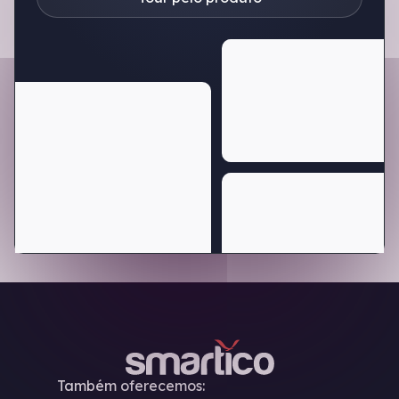
Também oferecemos: