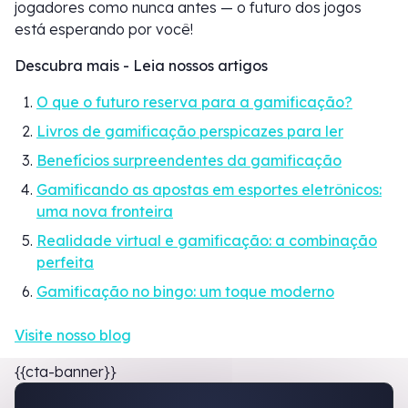
jogadores como nunca antes — o futuro dos jogos
está esperando por você!
Descubra mais - Leia nossos artigos
O que o futuro reserva para a gamificação?
Livros de gamificação perspicazes para ler
Benefícios surpreendentes da gamificação
Gamificando as apostas em esportes eletrônicos:
uma nova fronteira
Realidade virtual e gamificação: a combinação
perfeita
Gamificação no bingo: um toque moderno
Visite nosso blog
{{cta-banner}}