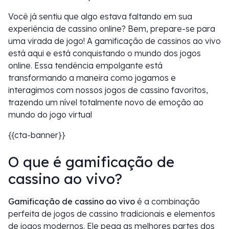
Você já sentiu que algo estava faltando em sua
experiência de cassino online? Bem, prepare-se para
uma virada de jogo! A gamificação de cassinos ao vivo
está aqui e está conquistando o mundo dos jogos
online. Essa tendência empolgante está
transformando a maneira como jogamos e
interagimos com nossos jogos de cassino favoritos,
trazendo um nível totalmente novo de emoção ao
mundo do jogo virtual
{{cta-banner}}
O que é gamificação de
cassino ao vivo?
Gamificação de cassino ao vivo
é a combinação
perfeita de jogos de cassino tradicionais e elementos
de jogos modernos. Ele pega as melhores partes dos