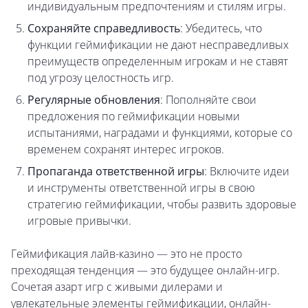
индивидуальным предпочтениям и стилям игры.
Сохраняйте справедливость
: Убедитесь, что
функции геймификации не дают несправедливых
преимуществ определенным игрокам и не ставят
под угрозу целостность игр.
Регулярные обновления
: Пополняйте свои
предложения по геймификации новыми
испытаниями, наградами и функциями, которые со
временем сохранят интерес игроков.
Пропаганда ответственной игры
: Включите идеи
и инструменты ответственной игры в свою
стратегию геймификации, чтобы развить здоровые
игровые привычки.
Геймификация лайв-казино — это не просто
преходящая тенденция — это будущее онлайн-игр.
Сочетая азарт игр с живыми дилерами и
увлекательные элементы геймификации, онлайн-