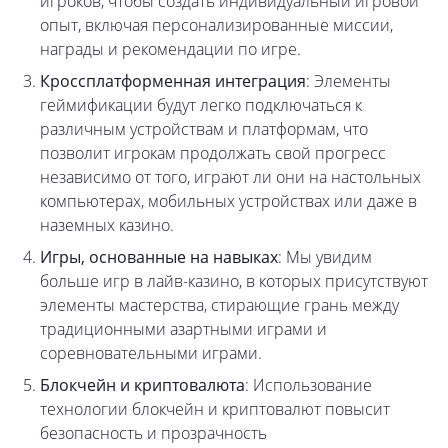
игроков, чтобы создать индивидуальный игровой
опыт, включая персонализированные миссии,
награды и рекомендации по игре.
Кроссплатформенная интеграция
: Элементы
геймификации будут легко подключаться к
различным устройствам и платформам, что
позволит игрокам продолжать свой прогресс
независимо от того, играют ли они на настольных
компьютерах, мобильных устройствах или даже в
наземных казино.
Игры, основанные на навыках
: Мы увидим
больше игр в лайв-казино, в которых присутствуют
элементы мастерства, стирающие грань между
традиционными азартными играми и
соревновательными играми.
Блокчейн и криптовалюта
: Использование
технологии блокчейн и криптовалют повысит
безопасность и прозрачность