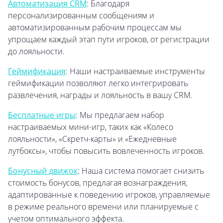
Автоматизация CRM
: Благодаря
персонализированным сообщениям и
автоматизированным рабочим процессам мы
упрощаем каждый этап пути игроков, от регистрации
до лояльности.
Геймификация
: Наши настраиваемые инструменты
геймификации позволяют легко интегрировать
развлечения, награды и лояльность в вашу CRM.
Бесплатные игры
: Мы предлагаем набор
настраиваемых мини-игр, таких как «Колесо
лояльности», «Скретч-карты» и «Ежедневные
лутбоксы», чтобы повысить вовлеченность игроков.
Бонусный движок
: Наша система помогает снизить
стоимость бонусов, предлагая вознаграждения,
адаптированные к поведению игроков, управляемые
в режиме реального времени или планируемые с
учетом оптимального эффекта.