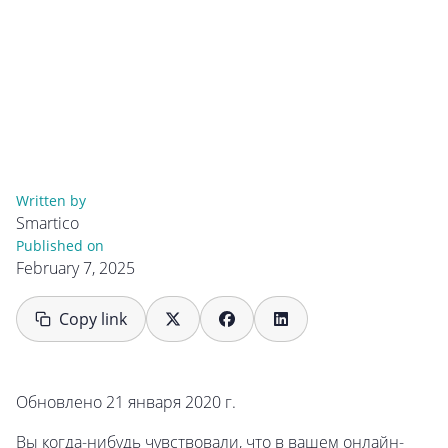
Written by
Smartico
Published on
February 7, 2025
Copy link
Обновлено 21 января 2020 г.
Вы когда-нибудь чувствовали, что в вашем онлайн-