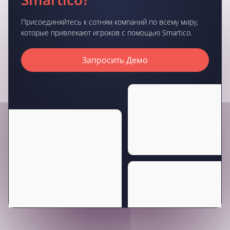
Присоединяйтесь к сотням компаний по всему миру,
которые привлекают игроков с помощью Smartico.
Запросить Демо