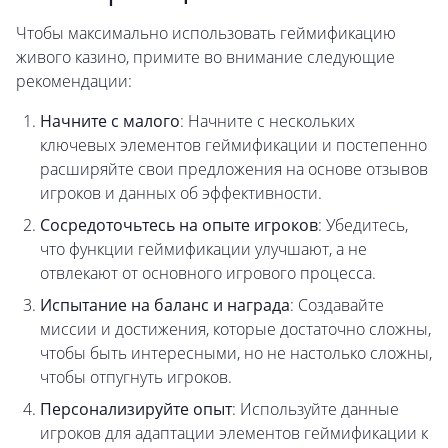
Чтобы максимально использовать геймификацию
живого казино, примите во внимание следующие
рекомендации:
Начните с малого
: Начните с нескольких
ключевых элементов геймификации и постепенно
расширяйте свои предложения на основе отзывов
игроков и данных об эффективности.
Сосредоточьтесь на опыте игроков
: Убедитесь,
что функции геймификации улучшают, а не
отвлекают от основного игрового процесса.
Испытание на баланс и награда
: Создавайте
миссии и достижения, которые достаточно сложны,
чтобы быть интересными, но не настолько сложны,
чтобы отпугнуть игроков.
Персонализируйте опыт
: Используйте данные
игроков для адаптации элементов геймификации к