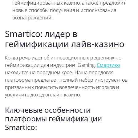
геймифицированных казино, а также предложит
новые способы получения и использования
вознаграждений.
Smartico: лидер в
геймификации лайв-казино
Когда речь идет об инновационных решениях по
геймификации для индустрии iGaming,
Смартико
находится на переднем крае. Наша передовая
платформа предлагает полный набор инструментов,
призванных повысить вовлеченность игроков и
увеличить доход онлайн-казино.
Ключевые особенности
платформы геймификации
Smartico: