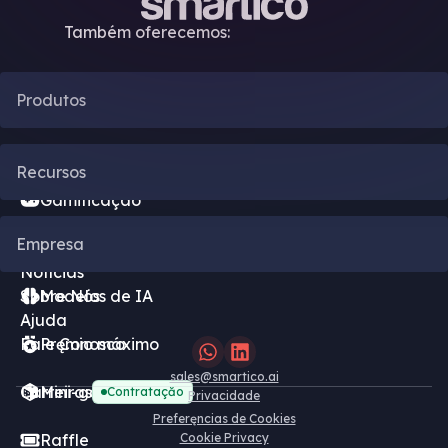
Também oferecemos:
Produtos
Automação de CRM
Recursos
Gamificação
Blog
Empresa
Motor de Bônus
Notícias
Sobre Nós
Modelos de IA
Ajuda
Fale Conosco
Pręmio máximo
sales@smartico.ai
Carreiras
Mini-games grátis
Contrataçăo
Privacidade
Preferęncias de Cookies
Raffle
Cookie Privacy