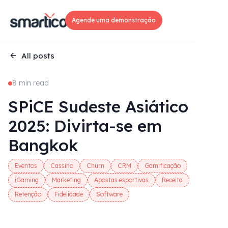
Agende uma demonstração
All posts
8 min read
SPiCE Sudeste Asiático
2025: Divirta-se em
Bangkok
Eventos
Cassino
Churn
CRM
Gamificação
iGaming
Marketing
Apostas esportivas
Receita
Retenção
Fidelidade
Software