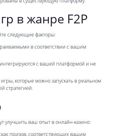
рированы в существующую платформу.
гр в жанре F2P
айте следующие факторы:
раиваемыми в соответствии с вашим
 интегрируются с вашей платформой и не
игры, которые можно запускать в реальном
ей стратегией.
р
ут улучшить ваш опыт в онлайн-казино:
сках призов, соответствующих вашим