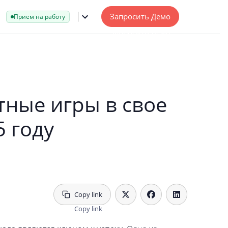
Запросить Демо
Прием на работу
тные игры в свое
5 году
Copy link