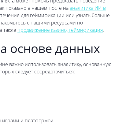
ллекта
может помочь предсказать поведение
ак показано в нашем посте на
аналитика ИИ в
еспечение для геймификации или узнать больше
знакомьтесь с нашими ресурсами по
а также
продвижение казино, геймификация
.
а основе данных
йне важно использовать аналитику, основанную
оторых следует сосредоточиться:
и играми и платформой.