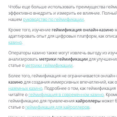
Чтобы еще больше использовать преимущества геймиф
эффективно внедрить и измерить ее влияние. Полный
нашем
руководство по геймификации
.
Кроме того, изучение
геймификация онлайн-казино
м
адаптировать опыт для цифровых платформ, как описа
казино
.
Операторы казино также могут извлечь выгоду из изу
анализировать
метрики геймификации
для улучшения
статье о
метрики геймификации
.
Более того, геймификация не ограничивается онлайн-
казино
для создания иммерсивных впечатлений, как о
наземных казино
. Подробнее о том, как геймификация
читайте о
геймификация в современном казино
. Кром
геймификацию для привлечения
хайроллеры
может б
статье о
геймификация для хайроллеров
.