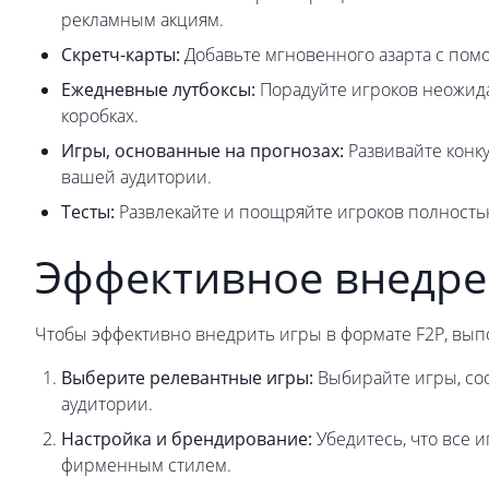
рекламным акциям.
Скретч-карты:
Добавьте мгновенного азарта с пом
Ежедневные лутбоксы:
Порадуйте игроков неожид
коробках.
Игры, основанные на прогнозах:
Развивайте конк
вашей аудитории.
Тесты:
Развлекайте и поощряйте игроков полност
Эффективное внедре
Чтобы эффективно внедрить игры в формате F2P, вы
Выберите релевантные игры:
Выбирайте игры, со
аудитории.
Настройка и брендирование:
Убедитесь, что все 
фирменным стилем.