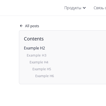
Продукты
Связь 
All posts
Contents
Example H2
Example H3
Example H4
Example H5
Example H6