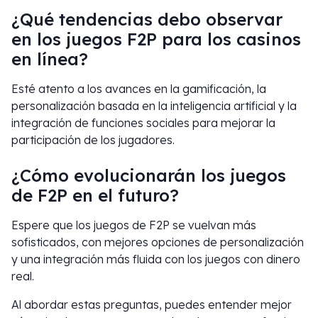
¿Qué tendencias debo observar
en los juegos F2P para los casinos
en línea?
Esté atento a los avances en la gamificación, la
personalización basada en la inteligencia artificial y la
integración de funciones sociales para mejorar la
participación de los jugadores.
¿Cómo evolucionarán los juegos
de F2P en el futuro?
Espere que los juegos de F2P se vuelvan más
sofisticados, con mejores opciones de personalización
y una integración más fluida con los juegos con dinero
real.
Al abordar estas preguntas, puedes entender mejor