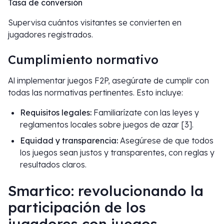
Tasa de conversión
Supervisa cuántos visitantes se convierten en
jugadores registrados.
Cumplimiento normativo
Al implementar juegos F2P, asegúrate de cumplir con
todas las normativas pertinentes. Esto incluye:
Requisitos legales:
Familiarízate con las leyes y
reglamentos locales sobre juegos de azar [3].
Equidad y transparencia:
Asegúrese de que todos
los juegos sean justos y transparentes, con reglas y
resultados claros.
Smartico: revolucionando la
participación de los
jugadores con juegos