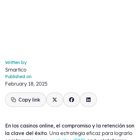
Written by
Smartico
Published on
February 18, 2025
Copy link
En los casinos online, el compromiso y la retención son
la clave del éxito
. Una estrategia eficaz para lograrlo