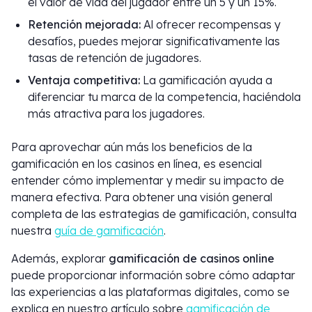
el valor de vida del jugador entre un 5 y un 15%.
Retención mejorada:
Al ofrecer recompensas y
desafíos, puedes mejorar significativamente las
tasas de retención de jugadores.
Ventaja competitiva:
La gamificación ayuda a
diferenciar tu marca de la competencia, haciéndola
más atractiva para los jugadores.
Para aprovechar aún más los beneficios de la
gamificación en los casinos en línea, es esencial
entender cómo implementar y medir su impacto de
manera efectiva. Para obtener una visión general
completa de las estrategias de gamificación, consulta
nuestra
guía de gamificación
.
Además, explorar
gamificación de casinos online
puede proporcionar información sobre cómo adaptar
las experiencias a las plataformas digitales, como se
explica en nuestro artículo sobre
gamificación de