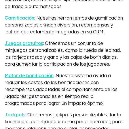
de trabajo automatizados.
Gamificación
: Nuestras herramientas de gamificación
personalizables brindan diversión, recompensas y
lealtad perfectamente integradas en su CRM.
Juegos gratuitos
: Ofrecemos un conjunto de
minijuegos personalizables, como la rueda de lealtad,
las tarjetas rasca y gana y las cajas de botín diarias,
para aumentar la participación de los jugadores.
Motor de bonificación
: Nuestro sistema ayuda a
reducir los costes de las bonificaciones con
recompensas adaptadas al comportamiento de los
jugadores, gestionables en tiempo real o
programadas para lograr un impacto óptimo.
Jackpots
: Ofrecemos jackpots personalizables, tanto
financiados por el jugador como por el operador, para
mejorar cualquier juego de cualquier proveedor.