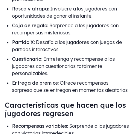
Rasca y atrapa:
Involucre a los jugadores con
oportunidades de ganar al instante.
Caja de regalo:
Sorprende a los jugadores con
recompensas misteriosas.
Partido X:
Desafía a los jugadores con juegos de
partidos interactivos.
Cuestionario:
Entretenga y recompense a los
jugadores con cuestionarios totalmente
personalizables.
Entrega de premios:
Ofrece recompensas
sorpresa que se entregan en momentos aleatorios.
Características que hacen que los
jugadores regresen
Recompensas variables:
Sorprende a los jugadores
con victorias impredecibles.