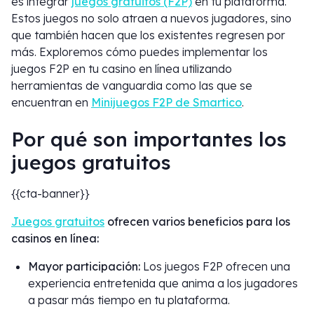
es integrar
juegos gratuitos (F2P)
en tu plataforma.
Estos juegos no solo atraen a nuevos jugadores, sino
que también hacen que los existentes regresen por
más. Exploremos cómo puedes implementar los
juegos F2P en tu casino en línea utilizando
herramientas de vanguardia como las que se
encuentran en
Minijuegos F2P de Smartico
.
Por qué son importantes los
juegos gratuitos
{{cta-banner}}
Juegos gratuitos
ofrecen varios beneficios para los
casinos en línea:
Mayor participación:
Los juegos F2P ofrecen una
experiencia entretenida que anima a los jugadores
a pasar más tiempo en tu plataforma.