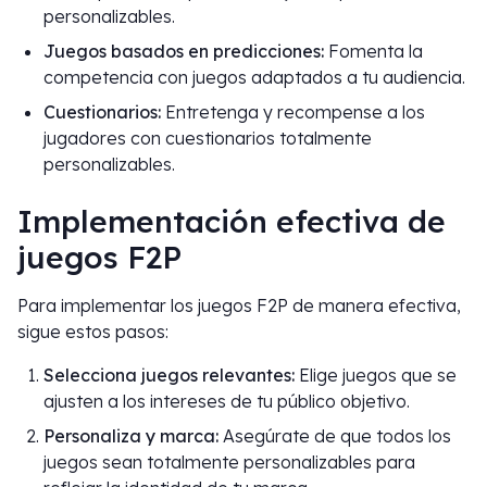
personalizables.
Juegos basados en predicciones:
Fomenta la
competencia con juegos adaptados a tu audiencia.
Cuestionarios:
Entretenga y recompense a los
jugadores con cuestionarios totalmente
personalizables.
Implementación efectiva de
juegos F2P
Para implementar los juegos F2P de manera efectiva,
sigue estos pasos:
Selecciona juegos relevantes:
Elige juegos que se
ajusten a los intereses de tu público objetivo.
Personaliza y marca:
Asegúrate de que todos los
juegos sean totalmente personalizables para