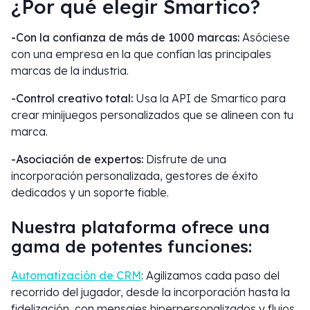
¿Por qué elegir Smartico?
-Con la confianza de más de 1000 marcas:
Asóciese
con una empresa en la que confían las principales
marcas de la industria.
-Control creativo total:
Usa la API de Smartico para
crear minijuegos personalizados que se alineen con tu
marca.
-Asociación de expertos:
Disfrute de una
incorporación personalizada, gestores de éxito
dedicados y un soporte fiable.
Nuestra plataforma ofrece una
gama de potentes funciones:
Automatización de CRM
: Agilizamos cada paso del
recorrido del jugador, desde la incorporación hasta la
fidelización, con mensajes hiperpersonalizados y flujos