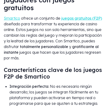
gratuitos
Smartico
ofrece un conjunto de
juegos gratuitos (F2P)
diseñado para transformar tu experiencia de casino
online. Estos juegos no son solo herramientas, sino que
cambian las reglas del juego y mejoran la participación
y la lealtad de los jugadores. Con Smartico, puedes
disfrutar
totalmente personalizable
y
gratificante al
instante
juegos que hacen que los jugadores regresen
por más.
Características clave de los juegos
F2P de Smartico
Integración perfecta:
No es necesario ningún
desarrollo; los juegos se integran fácilmente en tu
plataforma y pueden activarse en tiempo real o
programarse para que se ajusten a tu estrategia.