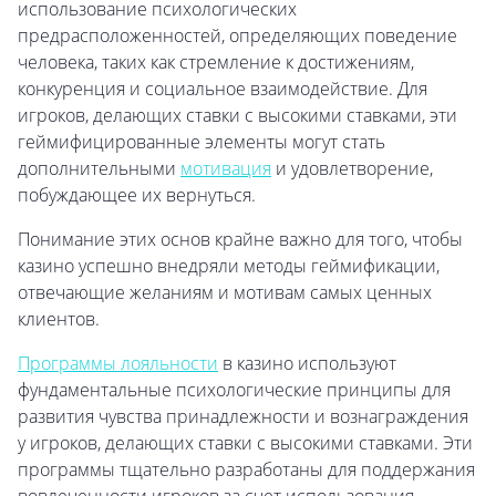
использование психологических
предрасположенностей, определяющих поведение
человека, таких как стремление к достижениям,
конкуренция и социальное взаимодействие. Для
игроков, делающих ставки с высокими ставками, эти
геймифицированные элементы могут стать
дополнительными
мотивация
и удовлетворение,
побуждающее их вернуться.
Понимание этих основ крайне важно для того, чтобы
казино успешно внедряли методы геймификации,
отвечающие желаниям и мотивам самых ценных
клиентов.
Программы лояльности
в казино используют
фундаментальные психологические принципы для
развития чувства принадлежности и вознаграждения
у игроков, делающих ставки с высокими ставками. Эти
программы тщательно разработаны для поддержания