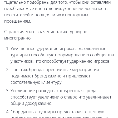
тщательно подобраны для того, чтобы они оставляли
незабываемые впечатления, укрепляли лояльность
посетителей и поощряли их к повторным
посещениям.
Стратегическое значение таких турниров
многогранно:
Улучшенное удержание игроков: эксклюзивные
турниры способствуют формированию сообщества
участников, что способствует удержанию игроков.
Престиж бренда: престижные мероприятия
поднимают бренд казино и привлекают
состоятельную клиентуру.
Увеличение расходов: конкурентная среда
способствует увеличению ставок, что увеличивает
общий доход казино.
Сбор данных: турниры предоставляют ценную