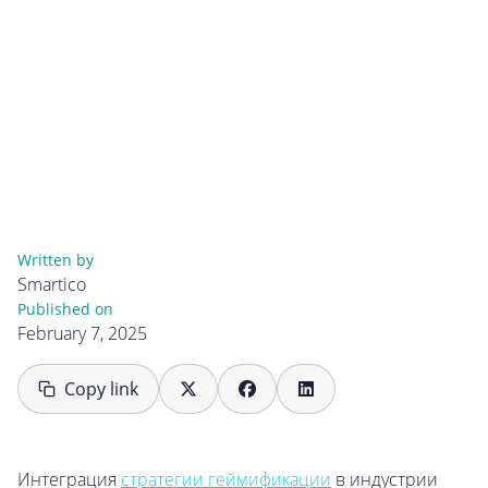
Written by
Smartico
Published on
February 7, 2025
Copy link
Интеграция
стратегии геймификации
в индустрии