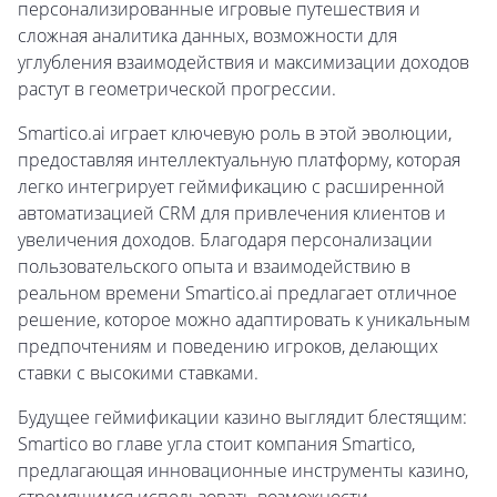
персонализированные игровые путешествия и
сложная аналитика данных, возможности для
углубления взаимодействия и максимизации доходов
растут в геометрической прогрессии.
Smartico.ai играет ключевую роль в этой эволюции,
предоставляя интеллектуальную платформу, которая
легко интегрирует геймификацию с расширенной
автоматизацией CRM для привлечения клиентов и
увеличения доходов. Благодаря персонализации
пользовательского опыта и взаимодействию в
реальном времени Smartico.ai предлагает отличное
решение, которое можно адаптировать к уникальным
предпочтениям и поведению игроков, делающих
ставки с высокими ставками.
Будущее геймификации казино выглядит блестящим:
Smartico во главе угла стоит компания Smartico,
предлагающая инновационные инструменты казино,