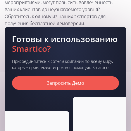
мероприятиями, могут повысить вовлеченность
ваших клиентов до неузнаваемого уровня?
Обратитесь к одному из наших экспертов для
получения бесплатной демоверсии.
Готовы к использованию
Smartico?
Присоединяйтесь к сотням компаний по всему миру,
которые привлекают игроков с помощью Smartico.
Запросить Демо