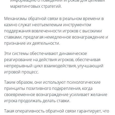
информацию о поведении игроков для целевых
маркетинговых стратегий.
Механизмы обратной связи в реальном времени в
казино служат неотъемлемым инструментом
поддержания вовлеченности игроков с высокими
ставками, предлагая немедленное вознаграждение и
признание их деятельности.
Эти системы обеспечивают динамическое
реагирование на действия игроков, обеспечивая
непрерывный цикл взаимодействия, улучшающий
игровой процесс.
Таким образом, они используют психологические
принципы позитивного подкрепления, когда
своевременное вознаграждение усиливает желание
игрока продолжать делать ставки.
Такая оперативность обратной связи гарантирует, что