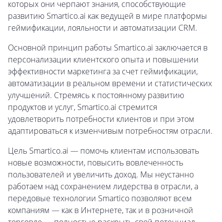
которых они черпают знания, способствующие
развитию Smartico.ai как ведущей в мире платформы
геймификации, лояльности и автоматизации CRM.
Основной принцип работы Smartico.ai заключается в
персонализации клиентского опыта и повышении
эффективности маркетинга за счет геймификации,
автоматизации в реальном времени и статистических
улучшений. Стремясь к постоянному развитию
продуктов и услуг, Smartico.ai стремится
удовлетворить потребности клиентов и при этом
адаптироваться к изменчивым потребностям отрасли.
Цель Smartico.ai — помочь клиентам использовать
новые возможности, повысить вовлеченность
пользователей и увеличить доход. Мы неустанно
работаем над сохранением лидерства в отрасли, а
передовые технологии Smartico позволяют всем
компаниям — как в Интернете, так и в розничной