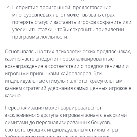
Неприятие проигрышей: предоставление
многоуровневых льгот может вызвать страх
потерять статус и заставить игроков сохранить или
увеличить ставки, чтобы сохранить привилегии
программы лояльности.
Основываясь на этих психологических предпосылках,
казино часто внедряют персонализированные
вознаграждения в соответствии с предпочтениями и
игровыми привычками хайроллеров. Эти
индивидуальные стимулы являются краеугольным
камнем стратегий удержания самых ценных игроков в
казино.
Персонализация может варьироваться от
эксклюзивного доступа к игровым зонам с высокими
лимитами до персонализированных бонусов,
соответствующих индивидуальным стилям игры.