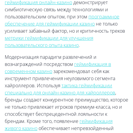
геймификация онлайн-казино
демонстрирует
симбиотическую связь между технологиями и
пользовательским опытом, при этом
программное
обеспечение для геймификации казино
не только
усиливает забавный фактор, но и критичность треков
метрики геймификации для улучшения
пользовательского опыта казино
.
Модернизация парадигм развлечений и
вознаграждений посредством
геймификация в
современном казино
зарекомендовал себя как
инструмент привлечения неуловимого сегмента
хайроллеров. Используя
тактика геймификации
специально для онлайн-казино для хайроллеров
,
бренды создают конкурентное преимущество, которое
не только привлекает игроков премиум-класса, но и
способствует беспрецедентной лояльности к
брендам. Кроме того, появление
геймификация
живого казино
обеспечивает непревзойденный