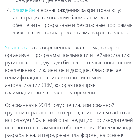
поведению отдельных игроков.
блокчейн
и вознаграждения за криптовалюту:
интеграция технологии блокчейн может
обеспечить прозрачные и безопасные программы
лояльности с вознаграждениями в криптовалюте.
Smartico.ai
это современная платформа, которая
организует программы лояльности и геймификацию
рутинных процедур для бизнеса с целью повышения
вовлеченности клиентов и доходов. Она сочетает
геймификацию с комплексной системой
автоматизации CRM, которая поощряет
взаимодействие в реальном времени.
Основанная в 2018 году специализированной
группой отраслевых экспертов, компания Smartico.ai
использует 50-летний опыт ведущих производителей
игрового программного обеспечения. Ранее команды
разрабатывали передовые платформы, на основе