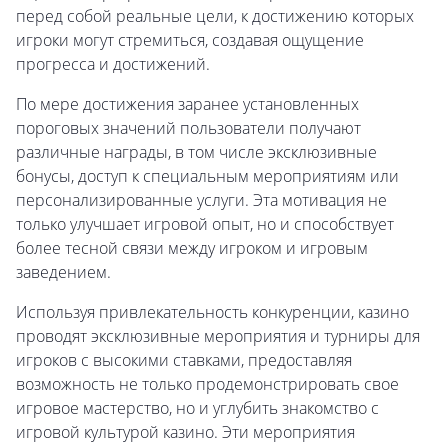
перед собой реальные цели, к достижению которых
игроки могут стремиться, создавая ощущение
прогресса и достижений.
По мере достижения заранее установленных
пороговых значений пользователи получают
различные награды, в том числе эксклюзивные
бонусы, доступ к специальным мероприятиям или
персонализированные услуги. Эта мотивация не
только улучшает игровой опыт, но и способствует
более тесной связи между игроком и игровым
заведением.
Используя привлекательность конкуренции, казино
проводят эксклюзивные мероприятия и турниры для
игроков с высокими ставками, предоставляя
возможность не только продемонстрировать свое
игровое мастерство, но и углубить знакомство с
игровой культурой казино. Эти мероприятия