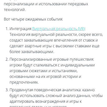
персонализации и использовании передовых
технологий.
Вот четыре ожидаемых события:
Интеграция
Виртуальная реальность (VR)
:
Технология виртуальной реальности, скорее всего,
создаст захватывающие впечатления от ставок и
сделает азартные игры с высокими ставками еще
более захватывающими.
Персонализированные игровые путешествия:
игроки будут сталкиваться с индивидуальными
игровыми сюжетами и испытаниями,
основанными на их игровой истории и
предпочтениях.
Продвинутая поведенческая аналитика: казино
будут использовать сложный анализ данных, чтобы
адаптировать вознаграждения и игры к