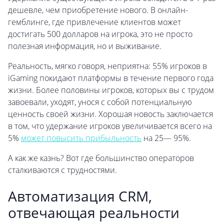
дешевле, чем приобретение нового. В онлайн-
гемблинге, где привлечение клиентов может
достигать 500 долларов на игрока, это не просто
полезная информация, но и выживание.
Реальность, мягко говоря, неприятна: 55% игроков в
iGaming покидают платформы в течение первого года
жизни. Более половины игроков, которых вы с трудом
завоевали, уходят, унося с собой потенциальную
ценность своей жизни. Хорошая новость заключается
в том, что удержание игроков увеличивается всего на
5%
может повысить прибыльность
на 25— 95%.
А как же казнь? Вот где большинство операторов
сталкиваются с трудностями.
Автоматизация CRM,
отвечающая реальности