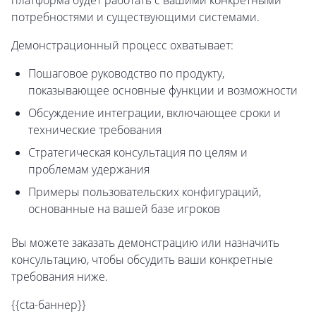
потребностями и существующими системами.
Демонстрационный процесс охватывает:
Пошаговое руководство по продукту,
показывающее основные функции и возможности
Обсуждение интеграции, включающее сроки и
технические требования
Стратегическая консультация по целям и
проблемам удержания
Примеры пользовательских конфигураций,
основанные на вашей базе игроков
Вы можете заказать демонстрацию или назначить
консультацию, чтобы обсудить ваши конкретные
требования ниже.
{{cta-баннер}}