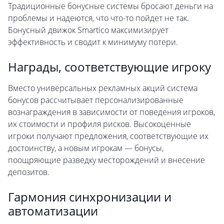
Традиционные бонусные системы бросают деньги на
проблемы и надеются, что что-то пойдет не так.
Бонусный движок Smartico максимизирует
эффективность и сводит к минимуму потери.
Награды, соответствующие игроку
Вместо универсальных рекламных акций система
бонусов рассчитывает персонализированные
вознаграждения в зависимости от поведения игроков,
их стоимости и профиля рисков. Высокоценные
игроки получают предложения, соответствующие их
достоинству, а новым игрокам — бонусы,
поощряющие разведку месторождений и внесение
депозитов.
Гармония синхронизации и
автоматизации