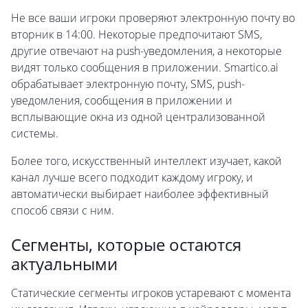
Не все ваши игроки проверяют электронную почту во
вторник в 14:00. Некоторые предпочитают SMS,
другие отвечают на push-уведомления, а некоторые
видят только сообщения в приложении. Smartico.ai
обрабатывает электронную почту, SMS, push-
уведомления, сообщения в приложении и
всплывающие окна из одной централизованной
системы.
Более того, искусственный интеллект изучает, какой
канал лучше всего подходит каждому игроку, и
автоматически выбирает наиболее эффективный
способ связи с ним.
Сегменты, которые остаются
актуальными
Статические сегменты игроков устаревают с момента