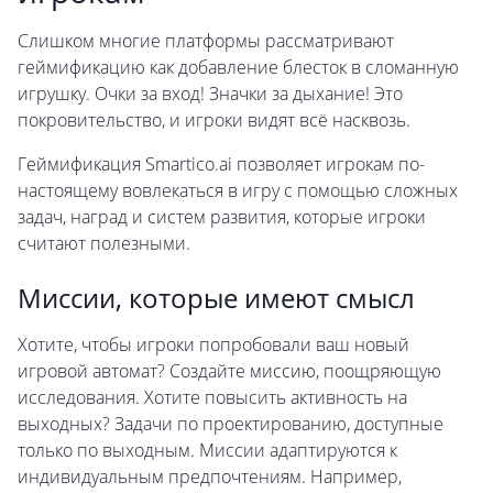
Слишком многие платформы рассматривают
геймификацию как добавление блесток в сломанную
игрушку. Очки за вход! Значки за дыхание! Это
покровительство, и игроки видят всё насквозь.
Геймификация Smartico.ai позволяет игрокам по-
настоящему вовлекаться в игру с помощью сложных
задач, наград и систем развития, которые игроки
считают полезными.
Миссии, которые имеют смысл
Хотите, чтобы игроки попробовали ваш новый
игровой автомат? Создайте миссию, поощряющую
исследования. Хотите повысить активность на
выходных? Задачи по проектированию, доступные
только по выходным. Миссии адаптируются к
индивидуальным предпочтениям. Например,