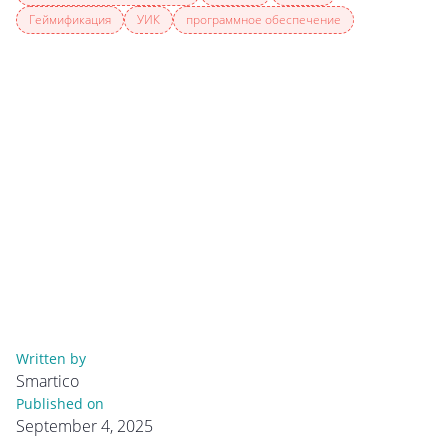
Геймификация
УИК
программное обеспечение
Written by
Smartico
Published on
September 4, 2025