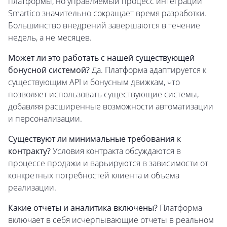
платформы, но управляемый процесс интеграции
Smartico значительно сокращает время разработки.
Большинство внедрений завершаются в течение
недель, а не месяцев.
Может ли это работать с нашей существующей
бонусной системой?
Да. Платформа адаптируется к
существующим API и бонусным движкам, что
позволяет использовать существующие системы,
добавляя расширенные возможности автоматизации
и персонализации.
Существуют ли минимальные требования к
контракту?
Условия контракта обсуждаются в
процессе продажи и варьируются в зависимости от
конкретных потребностей клиента и объема
реализации.
Какие отчеты и аналитика включены?
Платформа
включает в себя исчерпывающие отчеты в реальном