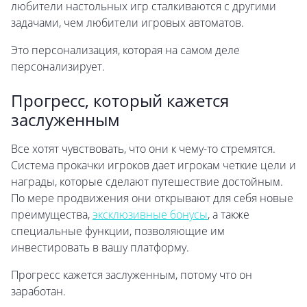
любители настольных игр сталкиваются с другими
задачами, чем любители игровых автоматов.
Это персонализация, которая на самом деле
персонализирует.
Прогресс, который кажется
заслуженным
Все хотят чувствовать, что они к чему-то стремятся.
Система прокачки игроков дает игрокам четкие цели и
награды, которые сделают путешествие достойным.
По мере продвижения они открывают для себя новые
преимущества,
эксклюзивные бонусы
, а также
специальные функции, позволяющие им
инвестировать в вашу платформу.
Прогресс кажется заслуженным, потому что он
заработан.