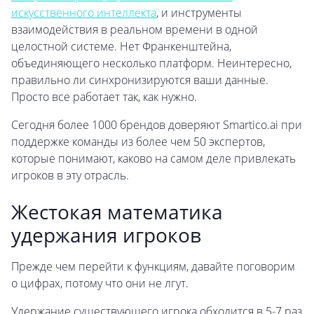
искусственного интеллекта
, и инструменты
взаимодействия в реальном времени в одной
целостной системе. Нет Франкенштейна,
объединяющего несколько платформ. Неинтересно,
правильно ли синхронизируются ваши данные.
Просто все работает так, как нужно.
Сегодня более 1000 брендов доверяют Smartico.ai при
поддержке команды из более чем 50 экспертов,
которые понимают, каково на самом деле привлекать
игроков в эту отрасль.
Жестокая математика
удержания игроков
Прежде чем перейти к функциям, давайте поговорим
о цифрах, потому что они не лгут.
Удержание существующего игрока обходится в 5-7 раз