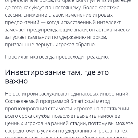
определить игроков, которые могут уйти из игры еще
до того, как уйдут по-настоящему. Более короткие
сессии, снижение ставок, изменение игровых
предпочтений — когда искусственный интеллект
замечает предупреждающие знаки, он автоматически
запускает кампании по удержанию игроков,
призванные вернуть игроков обратно.
Профилактика всегда превосходит реакцию.
Инвестирование там, где это
важно
Не все игроки заслуживают одинаковых инвестиций.
Составляемый программой Smartico.ai метод
прогнозирования стоимости игроков на протяжении
всего срока службы позволяет выявить наиболее
ценных игроков на ранней стадии, поэтому вы можете
сосредоточить усилия по удержанию игроков на тех