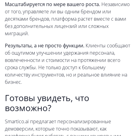
Масштабируется по мере вашего роста.
Независимо
от того, управляете ли вы одним брендом или
десятками брендов, платформа растет вместе с вами
без дополнительных лицензий или сложных
миграций.
Результаты, а не просто функции.
Клиенты сообщают
об ощутимом улучшении удержания персонала,
вовлеченности и стоимости на протяжении всего
срока службы. Не только доступ к большему
количеству инструментов, но и реальное влияние на
бизнес.
Готовы увидеть, что
возможно?
Smartico.ai предлагает персонализированные
демоверсии, которые точно показывают, как
платформа будет работать с вашими конкретными