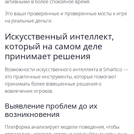
активными в более спокойное время.
Это ваши проверенные и проверенные мосты к игре
на реальные деньги.
Искусственный интеллект,
который на самом деле
принимает решения
Возможности искусственного интеллекта в Smartico —
это практичные инструменты, которые помогают
принимать более взвешенные решения о
вовлечении игроков.
Выявление проблем до их
возникновения
Платформа анализирует модели поведения, чтобы