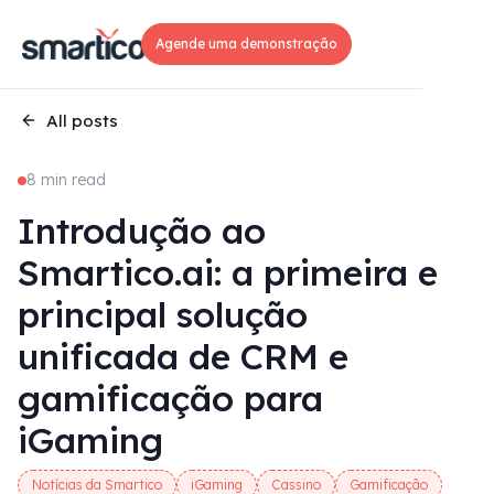
Agende uma demonstração
All posts
8 min read
Introdução ao
Smartico.ai: a primeira e
principal solução
unificada de CRM e
gamificação para
iGaming
Notícias da Smartico
iGaming
Cassino
Gamificação