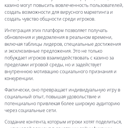
казино могут повысить вовлеченность пользователей,
создать возможности для вирусного маркетинга и
создать чувство общности среди игроков.
Интеграция этих платформ позволяет получать
обновления и уведомления в реальном времени,
включая таблицы лидеров, специальные достижения
и эксклюзивные предложения. Это не только
побуждает игроков взаимодействовать с казино за
пределами игровой среды, но и задействует
внутреннюю мотивацию социального признания и
конкуренции.
Фактически, оно превращает индивидуальную игру в
социальный опыт, повышая удовольствие и
потенциально привлекая более широкую аудиторию
через социальные сети.
Создание контента, которым игроки хотят поделиться,