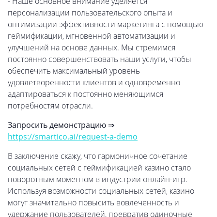
- Наше основное внимание уделяется
персонализации пользовательского опыта и
оптимизации эффективности маркетинга с помощью
геймификации, мгновенной автоматизации и
улучшений на основе данных. Мы стремимся
постоянно совершенствовать наши услуги, чтобы
обеспечить максимальный уровень
удовлетворенности клиентов и одновременно
адаптироваться к постоянно меняющимся
потребностям отрасли.
Запросить демонстрацию ⇒
https://smartico.ai/request-a-demo
В заключение скажу, что гармоничное сочетание
социальных сетей с геймификацией казино стало
поворотным моментом в индустрии онлайн-игр.
Используя возможности социальных сетей, казино
могут значительно повысить вовлеченность и
удержание пользователей, превратив одиночные