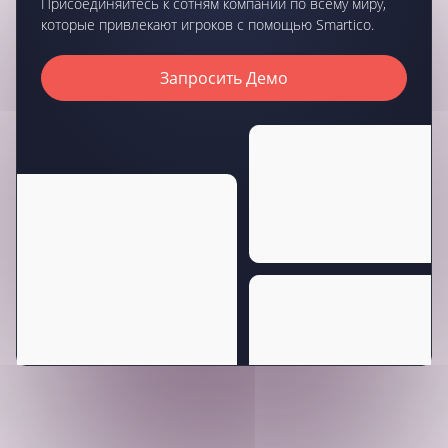
Присоединяйтесь к сотням компаний по всему миру,
которые привлекают игроков с помощью Smartico.
Запросить Демо