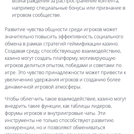
вознаграждения за распространение контента,
например специальные бонусы или признание в
игровом сообществе.
Развитие чувства общности среди игроков может
значительно повысить эффективность социального
обмена в рамках стратегий геймификации казино.
Создавая среду, способствующую взаимодействию,
казино могут создать платформу, мотивирующую
игроков делиться опытом, победами и советами по
игре. Это чувство принадлежности может привести к
увеличению удержания игроков и созданию более
динамичной игровой атмосферы.
Чтобы облегчить такое взаимодействие, казино могут
внедрить такие функции, как таблицы лидеров,
форумы игроков и внутриигровые чаты. Эти
инструменты не только способствуют развитию
конкуренции, но и позволяют обмениваться