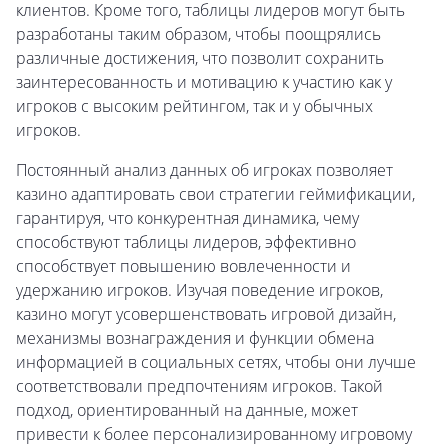
клиентов. Кроме того, таблицы лидеров могут быть
разработаны таким образом, чтобы поощрялись
различные достижения, что позволит сохранить
заинтересованность и мотивацию к участию как у
игроков с высоким рейтингом, так и у обычных
игроков.
Постоянный анализ данных об игроках позволяет
казино адаптировать свои стратегии геймификации,
гарантируя, что конкурентная динамика, чему
способствуют таблицы лидеров, эффективно
способствует повышению вовлеченности и
удержанию игроков. Изучая поведение игроков,
казино могут усовершенствовать игровой дизайн,
механизмы вознаграждения и функции обмена
информацией в социальных сетях, чтобы они лучше
соответствовали предпочтениям игроков. Такой
подход, ориентированный на данные, может
привести к более персонализированному игровому