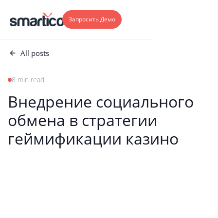
Запросить Демо
All posts
8 min read
Внедрение социального
обмена в стратегии
геймификации казино