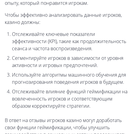
опыту, который понравится игрокам.
Чтобы эффективно анализировать данные игроков,
казино должны:
Отслеживайте ключевые показатели
эффективности (KPI), такие как продолжительность
сеанса и частота воспроизведения.
Сегментируйте игроков в зависимости от уровня
активности и игровых предпочтений.
Используйте алгоритмы машинного обучения для
прогнозирования поведения игроков в будущем.
Отслеживайте влияние функций геймификации на
вовлеченность игроков и соответствующим
образом корректируйте стратегии.
В ответ на отзывы игроков казино могут доработать
свои функции геймификации, чтобы улучшить