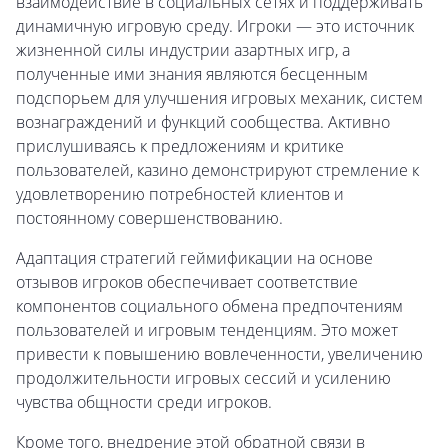
взаимодействие в социальных сетях и поддерживать
динамичную игровую среду. Игроки — это источник
жизненной силы индустрии азартных игр, а
полученные ими знания являются бесценным
подспорьем для улучшения игровых механик, систем
вознаграждений и функций сообщества. Активно
прислушиваясь к предложениям и критике
пользователей, казино демонстрируют стремление к
удовлетворению потребностей клиентов и
постоянному совершенствованию.
Адаптация стратегий геймификации на основе
отзывов игроков обеспечивает соответствие
компонентов социального обмена предпочтениям
пользователей и игровым тенденциям. Это может
привести к повышению вовлеченности, увеличению
продолжительности игровых сессий и усилению
чувства общности среди игроков.
Кроме того, внедрение этой обратной связи в