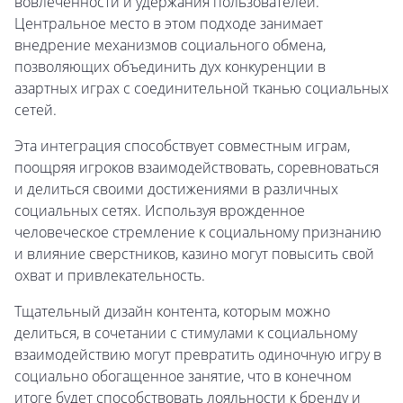
вовлеченности и удержания пользователей.
Центральное место в этом подходе занимает
внедрение механизмов социального обмена,
позволяющих объединить дух конкуренции в
азартных играх с соединительной тканью социальных
сетей.
Эта интеграция способствует совместным играм,
поощряя игроков взаимодействовать, соревноваться
и делиться своими достижениями в различных
социальных сетях. Используя врожденное
человеческое стремление к социальному признанию
и влияние сверстников, казино могут повысить свой
охват и привлекательность.
Тщательный дизайн контента, которым можно
делиться, в сочетании с стимулами к социальному
взаимодействию могут превратить одиночную игру в
социально обогащенное занятие, что в конечном
итоге будет способствовать лояльности к бренду и