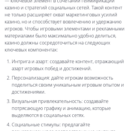
— ключевой элемент в сочетании геймификации
казино и стратегий социальных сетей. Такой контент
не только расширяет охват маркетинговых усилий
казино, но и способствует вовлечению и удержанию
игроков. Чтобы игровыми элементами и рекламными
материалами было максимально удобно делиться,
казино должны сосредоточиться на следующих
ключевых компонентах:
Интрига и азарт: создавайте контент, отражающий
азарт игровых побед и достижений.
Персонализация: дайте игрокам возможность
поделиться своим уникальным игровым опытом и
достижениями.
Визуальная привлекательность: создавайте
потрясающую графику и анимацию, которые
выделяются в социальных сетях.
Социальные стимулы: предлагайте