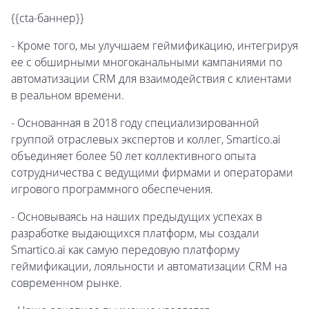
{{cta-баннер}}
- Кроме того, мы улучшаем геймификацию, интегрируя
ее с обширными многоканальными кампаниями по
автоматизации CRM для взаимодействия с клиентами
в реальном времени.
- Основанная в 2018 году специализированной
группой отраслевых экспертов и коллег, Smartico.ai
объединяет более 50 лет коллективного опыта
сотрудничества с ведущими фирмами и операторами
игрового программного обеспечения.
- Основываясь на наших предыдущих успехах в
разработке выдающихся платформ, мы создали
Smartico.ai как самую передовую платформу
геймификации, лояльности и автоматизации CRM на
современном рынке.