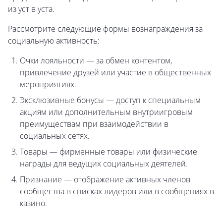
из уст в уста.
Рассмотрите следующие формы вознаграждения за
социальную активность:
Очки лояльности — за обмен контентом,
привлечение друзей или участие в общественных
мероприятиях.
Эксклюзивные бонусы — доступ к специальным
акциям или дополнительным внутриигровым
преимуществам при взаимодействии в
социальных сетях.
Товары — фирменные товары или физические
награды для ведущих социальных деятелей.
Признание — отображение активных членов
сообщества в списках лидеров или в сообщениях в
казино.