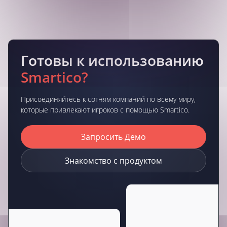
Готовы к использованию
Smartico?
Присоединяйтесь к сотням компаний по всему миру,
которые привлекают игроков с помощью Smartico.
Запросить Демо
Знакомство с продуктом