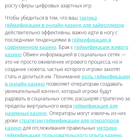
росту сферы цифровых азартных игр.
Чтобы убедиться в том, что ваш
тактика
геймификации в онлайн-казино для хайроллеров
действительно эффективны, важно идти в ногу с
последними тенденциями в
геймификация в
современном казино
. Брак с
геймификация живого
казино
Обмен информацией в социальных сетях —
это не просто оживление игрового процесса, но и
создание сюжета, частью которого игроки захотят
стать и делиться им. Понимание
роль геймификации
в онлайн-казино
позволяет операторам создавать
увлекательный контент, который игроки будут
радовать в социальных сетях, расширяя стратегию за
пределы виртуального мира
геймификация для
наземных казино
. Операторы могут извлечь из них
уроки
стратегии геймификации для операторов
казино
для отслеживания правильных
метрики
геймификации пользовательского опыта казино
.