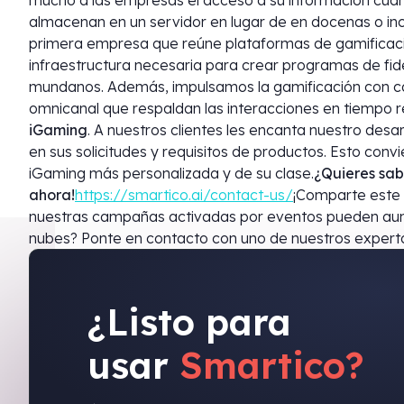
mucho a las empresas el acceso a su información cuan
almacenan en un servidor en lugar de en docenas o incl
primera empresa que reúne plataformas de gamificació
infraestructura necesaria para crear programas de fid
mundanos. Además, impulsamos la gamificación con 
omnicanal que respaldan las interacciones en tiempo re
iGaming
. A nuestros clientes les encanta nuestro des
en sus solicitudes y requisitos de productos. Esto conv
iGaming más personalizada y de su clase.
¿Quieres sab
ahora!
https://smartico.ai/contact-us/
¡Comparte este 
nuestras campañas activadas por eventos pueden aumen
nubes? Ponte en contacto con uno de nuestros expert
¿Listo para
usar
Smartico?