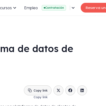
cursos
Empleo
Reserva un
Contratación
rma de datos de
Copy link