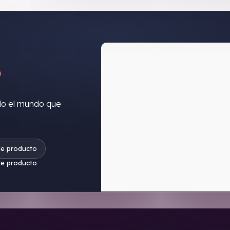
?
do el mundo que
de producto