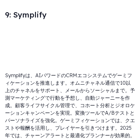
9: Symplify
Symplifyは、AIパワードのCRMエコシステムでゲーミフ
ィケーションを推進します。オムニチャネル通信で10以
上のチャネルをサポート、メールからソーシャルまで。予
測マーケティングで行動を予想し、自動ジャーニーを作
成。顧客ライフサイクル管理で、コホート分析とジオロケ
ーションキャンペーンを実現。変換ツールでA/Bテストと
パーソナライズを強化。ゲーミフィケーションでは、クエ
ストや報酬を活用し、プレイヤーを引きつけます。2025
年では、チャーンアラートと最適化プランナーが効果的。