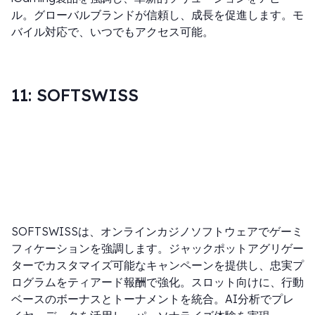
ル。グローバルブランドが信頼し、成長を促進します。モ
バイル対応で、いつでもアクセス可能。
11: SOFTSWISS
SOFTSWISSは、オンラインカジノソフトウェアでゲーミ
フィケーションを強調します。ジャックポットアグリゲー
ターでカスタマイズ可能なキャンペーンを提供し、忠実プ
ログラムをティアード報酬で強化。スロット向けに、行動
ベースのボーナスとトーナメントを統合。AI分析でプレ