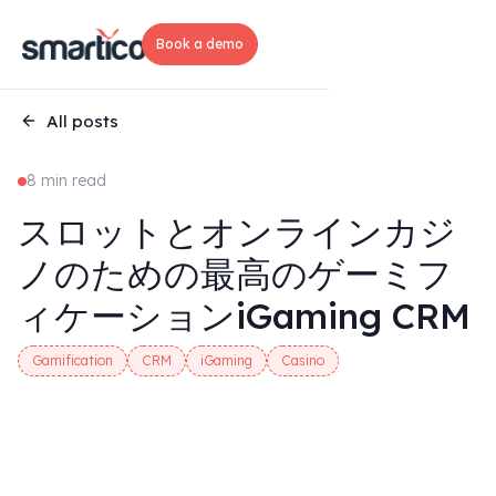
Book a demo
All posts
8 min read
スロットとオンラインカジ
ノのための最高のゲーミフ
ィケーションiGaming CRM
Gamification
CRM
iGaming
Casino