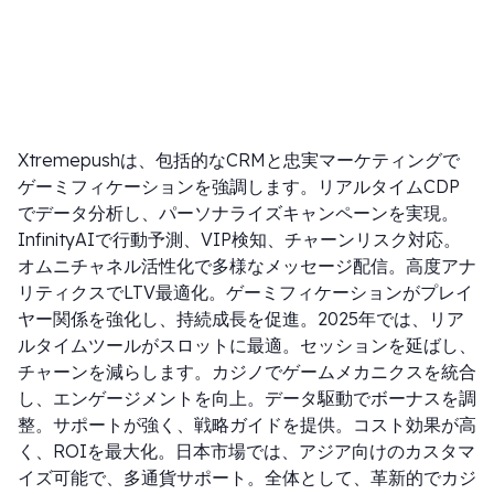
Xtremepushは、包括的なCRMと忠実マーケティングで
ゲーミフィケーションを強調します。リアルタイムCDP
でデータ分析し、パーソナライズキャンペーンを実現。
InfinityAIで行動予測、VIP検知、チャーンリスク対応。
オムニチャネル活性化で多様なメッセージ配信。高度アナ
リティクスでLTV最適化。ゲーミフィケーションがプレイ
ヤー関係を強化し、持続成長を促進。2025年では、リア
ルタイムツールがスロットに最適。セッションを延ばし、
チャーンを減らします。カジノでゲームメカニクスを統合
し、エンゲージメントを向上。データ駆動でボーナスを調
整。サポートが強く、戦略ガイドを提供。コスト効果が高
く、ROIを最大化。日本市場では、アジア向けのカスタマ
イズ可能で、多通貨サポート。全体として、革新的でカジ