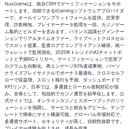
NuxGameは、統合CRMでゲーミフィケーションをサポ
ートします。信頼できるiGamingソフトウェアプロバイダ
ーで、オールインワンプラットフォームを提供。忠実管
理、詐欺検知、プレイヤーデータ処理を一括。カジノゲー
ム集約とビルダーを含みます。バランス認識セグメンテー
ションでリアルタイムオファー。ライブベットクロスセル
でスロット提案。監査ログでコンプライアンス確保。統一
ウォレットで監視強化。2025年トレンドのAIチャットボ
ットと予測RGトリガー。ゲーミフィケーションで忠実プ
ログラムを自動化、再エンゲージ50%達成事例。パーソ
ナライズプレイサイクルでボーナス最適化。クロスセルフ
ローで収益増。スロット移行を予測。ダッシュボードで
KPIリンク。日本では、多通貨とローカル規制対応が強
み。全体として、包括的でカジノ運営を効率化します。公
式サイトでは、オンラインカジノとスポーツブックのソリ
ューションを強調し、サービスと統合をアピール。テンプ
レートで簡単にサイト構築可能。グローバル市場対応で、
多通貨サポート。セキュリティが高く、信頼性抜群です。
プレイヤー体験を向上させ、成長を促進。