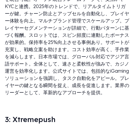
KYCと連携。2025年のトレンドで、リアルタイムトリガ
ーが鍵。チャーン防止とアップセルを自動化し、プレイヤ
ー体験を向上。マルチブランド管理でスケールアップ。プ
レイヤーセグメンテーションが詳細で、行動パターンに基
づく報酬。スロットでは、スピン頻度に連動したボーナス
が効果的。保持率を25%向上させる事例あり。サポートが
充実し、戦略立案を助けます。コスト効率が高く、手作業
を減らします。日本市場では、グローバル対応でアジア言
語サポート。全体として、速さと柔軟性が強みで、カジノ
運営を効率化します。公式サイトでは、包括的なiGaming
ソリューションを強調し、タスク自動化をアピール。プレ
イヤーの鍵となる瞬間を捉え、成長を促進します。業界の
リーダーとして、革新的なアプローチを提供。
3: Xtremepush