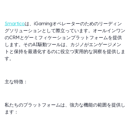
Smartico
は、iGamingオペレーターのためのリーディン
グソリューションとして際立っています。オールインワン
のCRMとゲーミフィケーションプラットフォームを提供
します。そのAI駆動ツールは、カジノがエンゲージメン
トと保持を最適化するのに役立つ実用的な洞察を提供しま
す。
主な特徴：
私たちのプラットフォームは、強力な機能の範囲を提供し
ます：