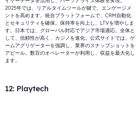
イヤーデータを活用し、パーソナライズ体験を実現。
2025年では、リアルタイムツールが鍵で、エンゲージメ
ントを高めます。統合プラットフォームで、CRM自動化
とセキュリティを確保。保持率を向上し、LTVを増やしま
す。日本では、グローバル対応でアジア市場適応。全体と
して、信頼性が高く、カジノを進化。公式サイトでは、ゲ
ームアグリゲーターを強調し、業界のスナップショットを
アピール。数百のオペレーターが利用し、収益を最大化し
ます。
12: Playtech