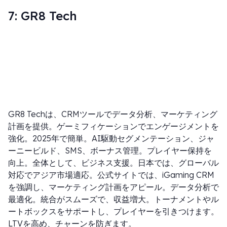
7: GR8 Tech
GR8 Techは、CRMツールでデータ分析、マーケティング
計画を提供。ゲーミフィケーションでエンゲージメントを
強化。2025年で簡単。AI駆動セグメンテーション、ジャ
ーニービルド、SMS、ボーナス管理。プレイヤー保持を
向上。全体として、ビジネス支援。日本では、グローバル
対応でアジア市場適応。公式サイトでは、iGaming CRM
を強調し、マーケティング計画をアピール。データ分析で
最適化。統合がスムーズで、収益増大。トーナメントやル
ートボックスをサポートし、プレイヤーを引きつけます。
LTVを高め、チャーンを防ぎます。