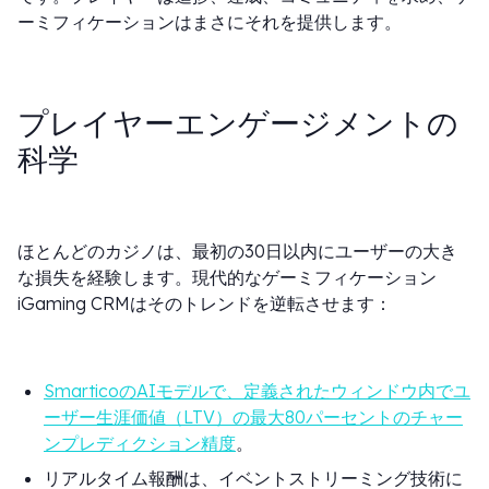
ーミフィケーションはまさにそれを提供します。
プレイヤーエンゲージメントの
科学
ほとんどのカジノは、最初の30日以内にユーザーの大き
な損失を経験します。現代的なゲーミフィケーション
iGaming CRMはそのトレンドを逆転させます：
SmarticoのAIモデルで、定義されたウィンドウ内でユ
ーザー生涯価値（LTV）の最大80パーセントのチャー
ンプレディクション精度
。
リアルタイム報酬は、イベントストリーミング技術に