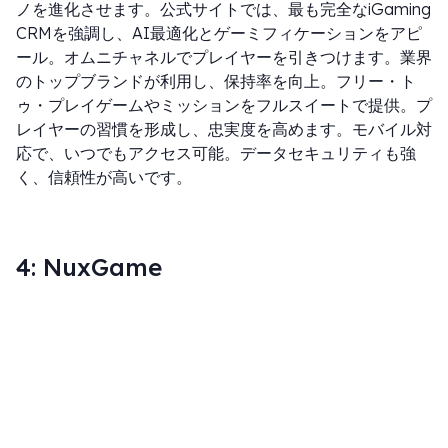
ノを進化させます。公式サイトでは、最も完全なiGaming
CRMを強調し、AI最適化とゲーミフィケーションをアピ
ール。オムニチャネルでプレイヤーを引きつけます。業界
のトップブランドが利用し、保持率を向上。フリー・ト
ゥ・プレイゲームやミッションをフルスイートで提供。プ
レイヤーの習慣を形成し、忠実度を高めます。モバイル対
応で、いつでもアクセス可能。データセキュリティも強
く、信頼性が高いです。
4: NuxGame