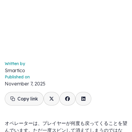
Written by
Smartico
Published on
November 7, 2025
Copy link
オペレーターは、プレイヤーが何度も戻ってくることを望
んでいます。ただ一度スピンして消えてしまうのではな