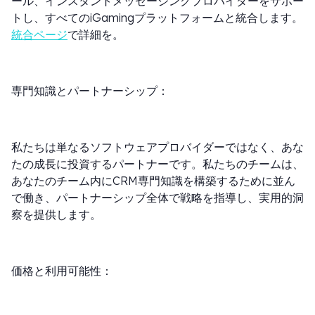
ール、インスタントメッセージングプロバイダーをサポー
トし、すべてのiGamingプラットフォームと統合します。
統合ページ
で詳細を。
専門知識とパートナーシップ：
私たちは単なるソフトウェアプロバイダーではなく、あな
たの成長に投資するパートナーです。私たちのチームは、
あなたのチーム内にCRM専門知識を構築するために並ん
で働き、パートナーシップ全体で戦略を指導し、実用的洞
察を提供します。
価格と利用可能性：