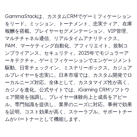
GammaStackは、カスタムCRMでゲーミフィケーション
をリード。ミッション、トーナメント、忠実ティア、在庫
報酬を搭載。プレイヤーセグメンテーション、VIP管理、
マルチチャネル通信、リアルタイムアナリティクス。
PAM、マーケティング自動化、アフィリエイト。規制コ
ンプライアンス、セキュリティ。2025年でモジュラーア
ーキテクチャ。ゲーミフィケーションでエンゲージメント
駆動。日常チェックイン、ミステリーボックス。カジュア
ルプレイヤーを忠実に。日本市場では、カスタム開発でロ
ーカルニーズ対応。全体として、カスタマイズ性が高く、
カジノを進化。公式サイトでは、iGaming CRMソフトウ
ェア開発を強調し、プレイヤー体験向上と成長をアピー
ル。専門知識を提供し、業界のニーズに対応。事例で効果
を証明。コスト効果が高く、スケーラブル。サポートチー
ムがパートナーとして機能します。