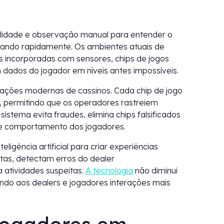
delidade e observação manual para entender o
ando rapidamente. Os ambientes atuais de
s incorporadas com sensores, chips de jogos
dados do jogador em níveis antes impossíveis.
rações modernas de cassinos. Cada chip de jogo
, permitindo que os operadores rastreiem
istema evita fraudes, elimina chips falsificados
de comportamento dos jogadores.
igência artificial para criar experiências
tas, detectam erros do dealer
 atividades suspeitas.
A tecnologia
não diminui
endo aos dealers e jogadores interações mais