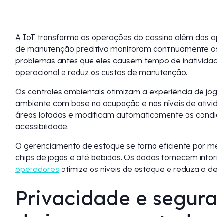
A IoT transforma as operações do cassino além dos apl
de manutenção preditiva monitoram continuamente os 
problemas antes que eles causem tempo de inativida
operacional e reduz os custos de manutenção.
Os controles ambientais otimizam a experiência de jog
ambiente com base na ocupação e nos níveis de ativi
áreas lotadas e modificam automaticamente as condiç
acessibilidade.
O gerenciamento de estoque se torna eficiente por 
chips de jogos e até bebidas. Os dados fornecem inf
operadores
otimize os níveis de estoque e reduza o de
Privacidade e segur