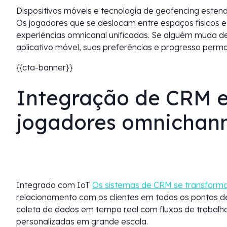
Dispositivos móveis e tecnologia de geofencing este
Os jogadores que se deslocam entre espaços físicos e 
experiências omnicanal unificadas. Se alguém muda d
aplicativo móvel, suas preferências e progresso perm
{{cta-banner}}
Integração de CRM e
jogadores omnichan
Integrado com IoT
Os sistemas de CRM se transfor
relacionamento com os clientes em todos os pontos d
coleta de dados em tempo real com fluxos de trabalh
personalizadas em grande escala.