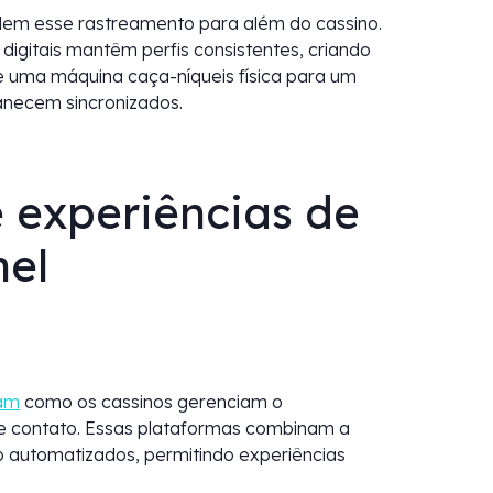
ndem esse rastreamento para além do cassino.
digitais mantêm perfis consistentes, criando
e uma máquina caça-níqueis física para um
anecem sincronizados.
 experiências de
nel
mam
como os cassinos gerenciam o
e contato. Essas plataformas combinam a
o automatizados, permitindo experiências