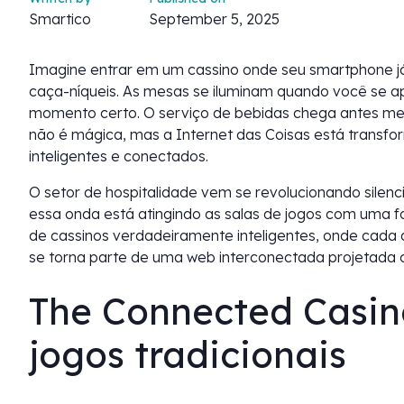
Smartico
September 5, 2025
Imagine entrar em um cassino onde seu smartphone já
caça-níqueis. As mesas se iluminam quando você se a
momento certo. O serviço de bebidas chega antes me
não é mágica, mas a Internet das Coisas está trans
inteligentes e conectados.
O setor de hospitalidade vem se revolucionando silen
essa onda está atingindo as salas de jogos com uma 
de cassinos verdadeiramente inteligentes, onde cada d
se torna parte de uma web interconectada projetada 
The Connected Casino
jogos tradicionais