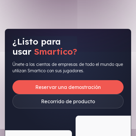
¿Listo para
usar
Smartico?
Únete a los cientos de empresas de todo el mundo que
utilizan Smartico con sus jugadores.
Reservar una demostración
Recorrido de producto