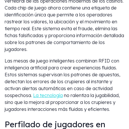
vertebral de las operaciones modernas de los casinos.
Cada chip de juego ahora contiene una etiqueta de
identificación única que permite a los operadores
rastrear los valores, la ubicación y el movimiento en
tiempo real. Este sistema evita el fraude, elimina las
fichas falsificadas y proporciona información detallada
sobre los patrones de comportamiento de los
jugadores.
Las mesas de juego inteligentes combinan RFID con
inteligencia artificial para crear experiencias fluidas.
Estos sistemas supervisan los patrones de apuestas,
detectan los errores de los crupieres al instante y
activan alertas automáticas en caso de actividad
sospechosa.
La tecnología
no ralentiza la jugabilidad,
sino que la mejora al proporcionar a los crupieres y
jugadores interacciones más fluidas y eficientes.
Perfilado de jugadores en