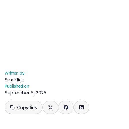
Written by
Smartico
Published on
September 5, 2025
Copy link