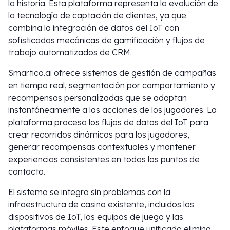
la historia. Esta plataforma representa la evolución de
la tecnología de captación de clientes, ya que
combina la integración de datos del IoT con
sofisticadas mecánicas de gamificación y flujos de
trabajo automatizados de CRM.
Smartico.ai ofrece sistemas de gestión de campañas
en tiempo real, segmentación por comportamiento y
recompensas personalizadas que se adaptan
instantáneamente a las acciones de los jugadores. La
plataforma procesa los flujos de datos del IoT para
crear recorridos dinámicos para los jugadores,
generar recompensas contextuales y mantener
experiencias consistentes en todos los puntos de
contacto.
El sistema se integra sin problemas con la
infraestructura de casino existente, incluidos los
dispositivos de IoT, los equipos de juego y las
plataformas móviles. Este enfoque unificado elimina