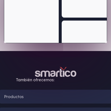
También ofrecemos:
Productos
Automatización CRM