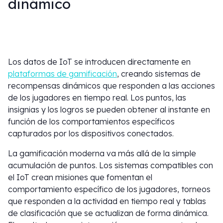
dinámico
Los datos de IoT se introducen directamente en
plataformas de gamificación
, creando sistemas de
recompensas dinámicos que responden a las acciones
de los jugadores en tiempo real. Los puntos, las
insignias y los logros se pueden obtener al instante en
función de los comportamientos específicos
capturados por los dispositivos conectados.
La gamificación moderna va más allá de la simple
acumulación de puntos. Los sistemas compatibles con
el IoT crean misiones que fomentan el
comportamiento específico de los jugadores, torneos
que responden a la actividad en tiempo real y tablas
de clasificación que se actualizan de forma dinámica.