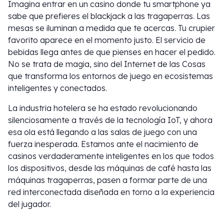
Imagina entrar en un casino donde tu smartphone ya
sabe que prefieres el blackjack a las tragaperras. Las
mesas se iluminan a medida que te acercas. Tu crupier
favorito aparece en el momento justo. El servicio de
bebidas llega antes de que pienses en hacer el pedido.
No se trata de magia, sino del Internet de las Cosas
que transforma los entornos de juego en ecosistemas
inteligentes y conectados.
La industria hotelera se ha estado revolucionando
silenciosamente a través de la tecnología IoT, y ahora
esa ola está llegando a las salas de juego con una
fuerza inesperada. Estamos ante el nacimiento de
casinos verdaderamente inteligentes en los que todos
los dispositivos, desde las máquinas de café hasta las
máquinas tragaperras, pasen a formar parte de una
red interconectada diseñada en torno a la experiencia
del jugador.