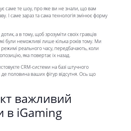
ує саме те шоу, про яке ви не знали, що вам
у. І саме зараз та сама технологія змінює форму
дотик, а в тому, щоб зрозуміти своїх гравців
які були неможливі лише кілька років тому. Ми
в режимі реального часу, передбачають, коли
позицію, яка повертає їх назад.
истовуєте CRM-системи на базі штучного
, де половина ваших фігур відсутня. Ось що
ект важливий
и в iGaming