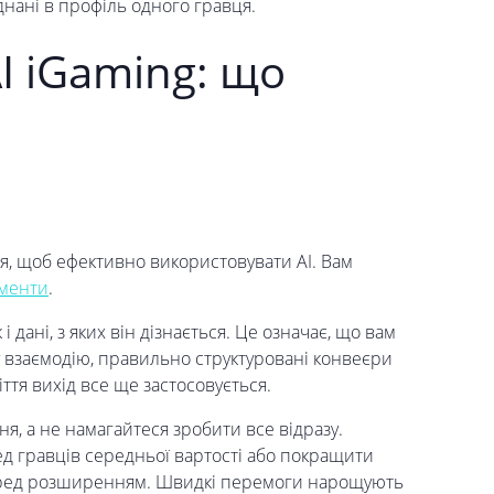
єднані в профіль одного гравця.
AI iGaming: що
я, щоб ефективно використовувати AI. Вам
ументи
.
і дані, з яких він дізнається. Це означає, що вам
жну взаємодію, правильно структуровані конвеєри
іття вихід все ще застосовується.
я, а не намагайтеся зробити все відразу.
ед гравців середньої вартості або покращити
перед розширенням. Швидкі перемоги нарощують