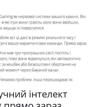
Gaming як нервової системи вашого казино. Він
 в які ігри вони грають, коли вони ввійшли,
що змушує їх повертатися.
бляє всі ці дані в режимі реального часу і
річі вашої маркетингової команди. Прямо зараз.
но мав три програшних сесії поспіль і
ати, поки вони відкинуться, він автоматично
с за кешбек або безкоштовні обертання на
ний момент через бажаний канал.
 Чекаємо проблем. Інша перешкоджає їм.
учний інтелект
 прямо зараз