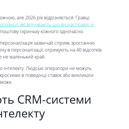
жною, але 2026 рік відрізняється. Гравці
опозиції, які відчувають, що ви насправді їх
 у поштову скриньку кожного одночасно.
персоналізація зазвичай сприяє зростанню
спіху в персоналізації, отримують на 40 відсотків
 Це не маленький край.
 інтелекту. Людські оператори не можуть
ікросхеми в поведінці ставок або викликати
 може.
ють CRM-системи
нтелекту