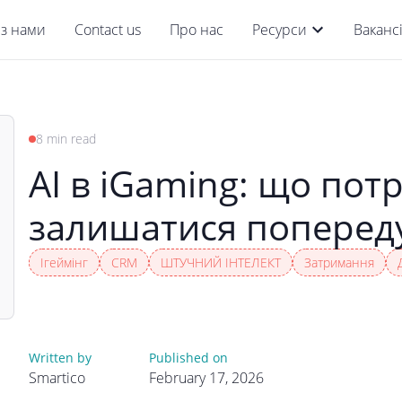
 з нами
Contact us
Про нас
Ресурси
Вакансі
8 min read
AI в iGaming: що пот
залишатися попереду
Ігеймінг
CRM
ШТУЧНИЙ ІНТЕЛЕКТ
Затримання
Written by
Published on
Smartico
February 17, 2026