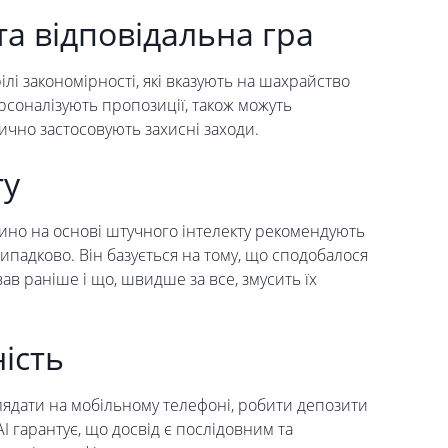
а відповідальна гра
ілі закономірності, які вказують на шахрайство
ерсоналізують пропозиції, також можуть
ично застосовують захисні заходи.
ту
зино на основі штучного інтелекту рекомендують
випадково. Він базується на тому, що сподобалося
в раніше і що, швидше за все, змусить їх
ість
лядати на мобільному телефоні, робити депозити
AI гарантує, що досвід є послідовним та