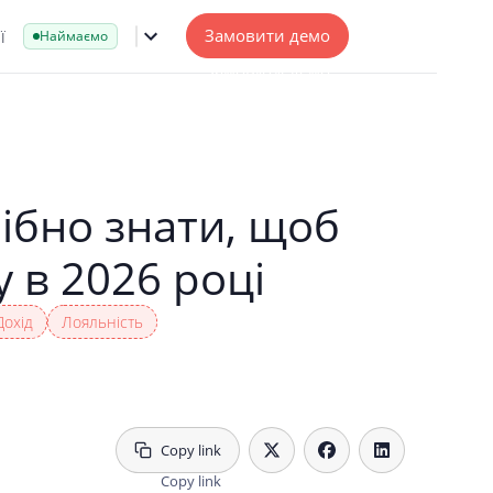
ї
Замовити демо
Наймаємо
рібно знати, щоб
 в 2026 році
Дохід
Лояльність
Copy link