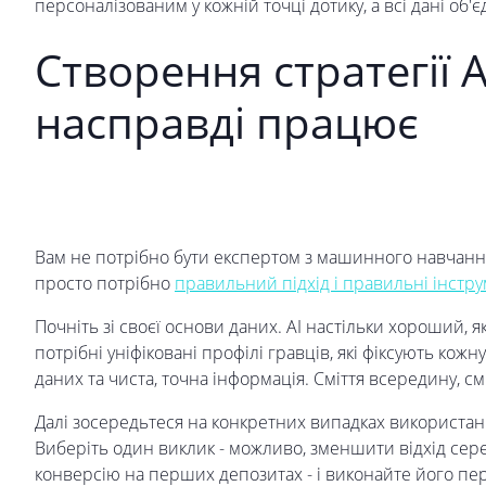
персоналізованим у кожній точці дотику, а всі дані об'
Створення стратегії 
насправді працює
Вам не потрібно бути експертом з машинного навчанн
просто потрібно
правильний підхід і правильні інстр
Почніть зі своєї основи даних. AI настільки хороший, як 
потрібні уніфіковані профілі гравців, які фіксують ко
даних та чиста, точна інформація. Сміття всередину, см
Далі зосередьтеся на конкретних випадках використанн
Виберіть один виклик - можливо, зменшити відхід сер
конверсію на перших депозитах - і виконайте його 