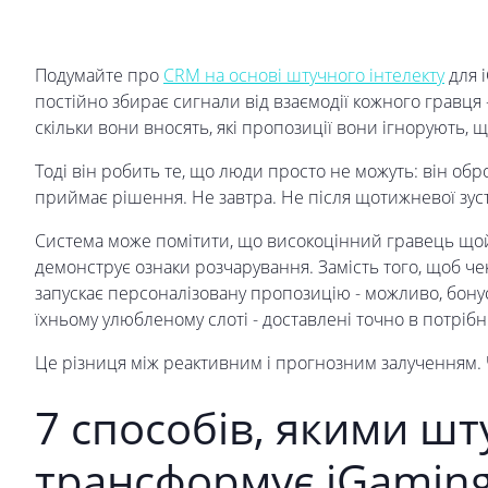
Подумайте про
CRM на основі штучного інтелекту
для i
постійно збирає сигнали від взаємодії кожного гравця -
скільки вони вносять, які пропозиції вони ігнорують, 
Тоді він робить те, що люди просто не можуть: він обро
приймає рішення. Не завтра. Не після щотижневої зуст
Система може помітити, що високоцінний гравець щой
демонструє ознаки розчарування. Замість того, щоб чек
запускає персоналізовану пропозицію - можливо, бону
їхньому улюбленому слоті - доставлені точно в потріб
Це різниця між реактивним і прогнозним залученням.
7 способів, якими шт
трансформує iGaming