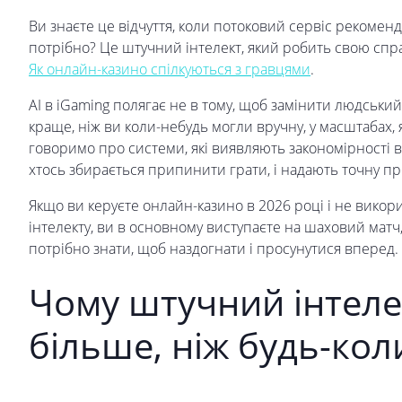
Ви знаєте це відчуття, коли потоковий сервіс рекоменд
потрібно? Це штучний інтелект, який робить свою справ
Як онлайн-казино спілкуються з гравцями
.
AI в iGaming полягає не в тому, щоб замінити людський 
краще, ніж ви коли-небудь могли вручну, у масштабах, 
говоримо про системи, які виявляють закономірності 
хтось збирається припинити грати, і надають точну про
Якщо ви керуєте онлайн-казино в 2026 році і не викор
інтелекту, ви в основному виступаєте на шаховий матч
потрібно знати, щоб наздогнати і просунутися вперед.
Чому штучний інтел
більше, ніж будь-кол