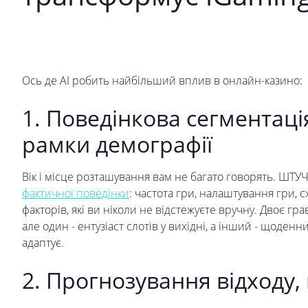
Ось де AI робить найбільший вплив в онлайн-казино:
1. Поведінкова сегментаці
рамки демографії
Вік і місце розташування вам не багато говорять. Ш
фактичної поведінки
: частота гри, налаштування гри, 
факторів, які ви ніколи не відстежуєте вручну. Двоє гра
але один - ентузіаст слотів у вихідні, а інший - щоденн
адаптує.
2. Прогнозування відходу,