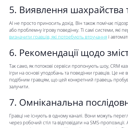
5. Виявлення шахрайства т
AI не просто приносить дохід. Він також помічає підозр
або проблемну ігрову поведінку. Ті самі системи, які п
визначити гравців, які потребують втручання
і автомат
6. Рекомендації щодо зміс
Так само, як потокові сервіси пропонують шоу, CRM ка
ігри на основі уподобань та поведінки гравців. Це не 
подібним гравцям, що цей конкретний гравець пробува
залучити.
7. Омніканальна послідовн
Гравці не існують в одному каналі. Вони можуть перег
через робочий стіл та відповідати на SMS-пропозиції. 