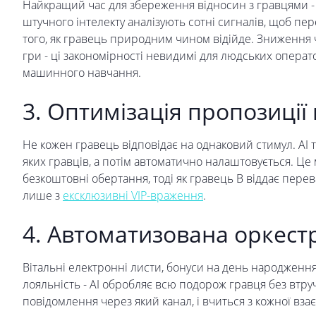
Найкращий час для збереження відносин з гравцями - ц
штучного інтелекту аналізують сотні сигналів, щоб пер
того, як гравець природним чином відійде. Зниження 
гри - ці закономірності невидимі для людських операт
машинного навчання.
3. Оптимізація пропозиції
Не кожен гравець відповідає на однаковий стимул. AI те
яких гравців, а потім автоматично налаштовується. Це
безкоштовні обертання, тоді як гравець B віддає перев
лише з
ексклюзивні VIP-враження
.
4. Автоматизована оркест
Вітальні електронні листи, бонуси на день народження
лояльність - AI обробляє всю подорож гравця без втруч
повідомлення через який канал, і вчиться з кожної вза