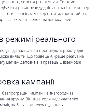
е до того, як вони розірвуться. Системи
едбачити ризик викиду днів або навіть тижнів до
частоти сеансів, менші депозити, коротший час
орів, але кришталево чіткі для моделей
 в режимі реального
стує і дізнається, які пропонують роботу для
 може виявити, що гравець А краще реагує на
агу матчам депозитів, а гравець С взаємодіє
ровка кампанії
, безпрограшні кампанії, винагороди за
ання вручну. Він знає, коли надсилати яке
ємодії, щоб з часом покращуватись.