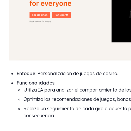
Enfoque
: Personalización de juegos de casino.
Funcionalidades
:
Utiliza IA para analizar el comportamiento de lo
Optimiza las recomendaciones de juegos, bonos
Realiza un seguimiento de cada giro o apuesta p
consecuencia.