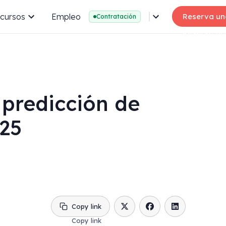
cursos
Empleo
Reserva un
Contratación
 predicción de
025
Copy link