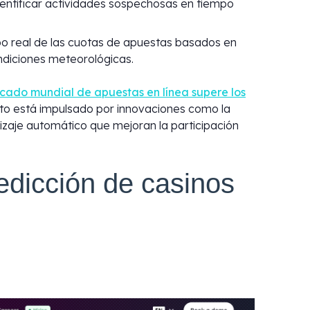
ntificar actividades sospechosas en tiempo
o real de las cuotas de apuestas basados en
ndiciones meteorológicas.
ercado mundial de apuestas en línea supere los
nto está impulsado por innovaciones como la
zaje automático que mejoran la participación
edicción de casinos