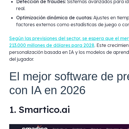
Detección de fraudes:
Sistemas avanzados para ide
real.
Optimización dinámica de cuotas:
Ajustes en tiemp
factores externos como estadísticas de juego o co
Según las previsiones del sector, se espera que el m
213.000 millones de dólares para 2028
. Este crecimie
personalización basada en IA y los modelos de aprendi
del jugador.
El mejor software de pr
con IA en 2026
1. Smartico.ai