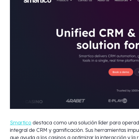
Smartico
destaca como una solución líder para operad
integral de CRM y gamificación. Sus herramientas impu
que ayuda a los casinos a optimizar la interacción y la 