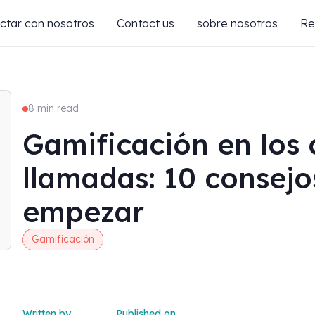
ctar con nosotros
Contact us
sobre nosotros
Re
8 min read
Gamificación en los 
llamadas: 10 consejos
empezar
Gamificación
Written by
Published on