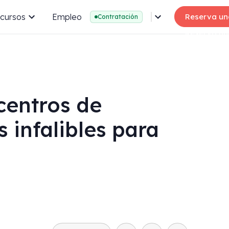
cursos
Empleo
Reserva un
Contratación
centros de
 infalibles para