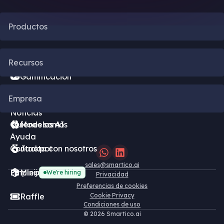
Productos
Automatización CRM
Recursos
Gamificación
Blog
Empresa
Motor de bonificación
Noticias
Quienes somos
Modelos AI
Ayuda
Contacta con nosotros
Jackpot
sales@smartico.ai
Empleo
Minijuegos F2P
We're hiring
Privacidad
Preferencias de cookies
Raffle
Cookie Privacy
Condiciones de uso
©
2026 Smartico.ai