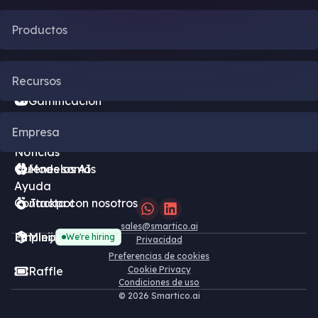
Productos
Automatización CRM
Recursos
Gamificación
Blog
Empresa
Motor de bonificación
Noticias
Quienes somos
Modelos AI
Ayuda
Contacta con nosotros
Jackpot
sales@smartico.ai
Empleo
Minijuegos F2P
We're hiring
Privacidad
Preferencias de cookies
Raffle
Cookie Privacy
Condiciones de uso
©
2026 Smartico.ai