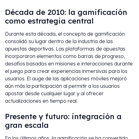
Década de 2010: la gamificación
como estrategia central
Durante esta década, el concepto de gamificación
consolidó su lugar dentro de la industria de las
apuestas deportivas. Las plataformas de apuestas
incorporaron elementos como barras de progreso,
desafíos basados en misiones e interacciones durante
el juego para crear experiencias inmersivas para los
usuarios. El auge de las aplicaciones móviles mejoró
aún más la participación al permitir a los usuarios
apostar desde cualquier lugar y al ofrecer
actualizaciones en tiempo real.
Presente y futuro: integración a
gran escala
En los últimos años, la gamificación se ha convertido