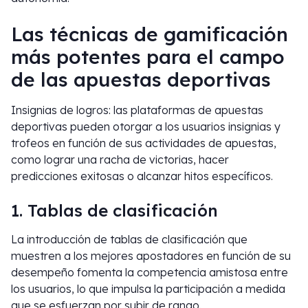
Las técnicas de gamificación
más potentes para el campo
de las apuestas deportivas
Insignias de logros: las plataformas de apuestas
deportivas pueden otorgar a los usuarios insignias y
trofeos en función de sus actividades de apuestas,
como lograr una racha de victorias, hacer
predicciones exitosas o alcanzar hitos específicos.
1. Tablas de clasificación
La introducción de tablas de clasificación que
muestren a los mejores apostadores en función de su
desempeño fomenta la competencia amistosa entre
los usuarios, lo que impulsa la participación a medida
que se esfuerzan por subir de rango.