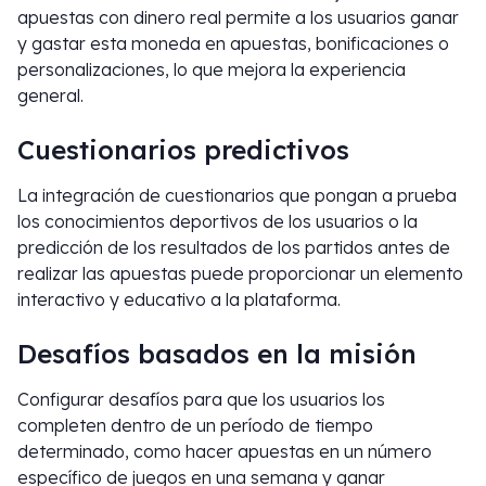
apuestas con dinero real permite a los usuarios ganar
y gastar esta moneda en apuestas, bonificaciones o
personalizaciones, lo que mejora la experiencia
general.
Cuestionarios predictivos
La integración de cuestionarios que pongan a prueba
los conocimientos deportivos de los usuarios o la
predicción de los resultados de los partidos antes de
realizar las apuestas puede proporcionar un elemento
interactivo y educativo a la plataforma.
Desafíos basados en la misión
Configurar desafíos para que los usuarios los
completen dentro de un período de tiempo
determinado, como hacer apuestas en un número
específico de juegos en una semana y ganar