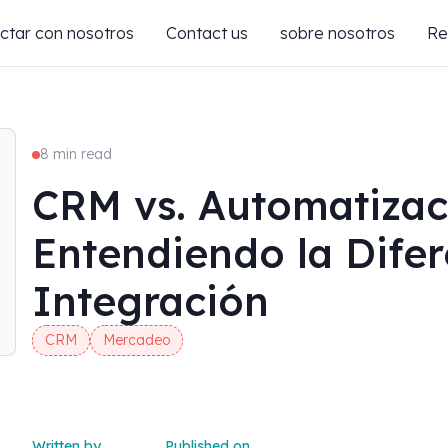
ctar con nosotros
Contact us
sobre nosotros
Re
8 min read
CRM vs. Automatizac
Entendiendo la Difer
Integración
CRM
Mercadeo
Written by
Published on