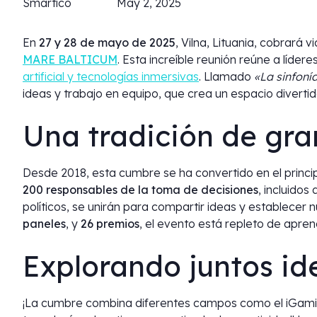
Smartico
May 2, 2025
En
27 y 28 de mayo de 2025
, Vilna, Lituania, cobrará v
MARE BALTICUM
. Esta increíble reunión reúne a líder
artificial y tecnologías inmersivas
. Llamado
«La sinfoní
ideas y trabajo en equipo, que crea un espacio divertid
Una tradición de gr
Desde 2018, esta cumbre se ha convertido en el princip
200 responsables de la toma de decisiones
, incluidos
políticos, se unirán para compartir ideas y establecer
paneles
, y
26 premios
, el evento está repleto de aprend
Explorando juntos id
¡La cumbre combina diferentes campos como el iGaming, l