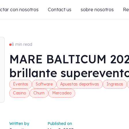
ctar con nosotros
Contact us
sobre nosotros
Re
8 min read
MARE BALTICUM 2025
brillante supereven
Eventos
Software
Apuestas deportivas
Ingresos
Casino
Churn
Mercadeo
Written by
Published on