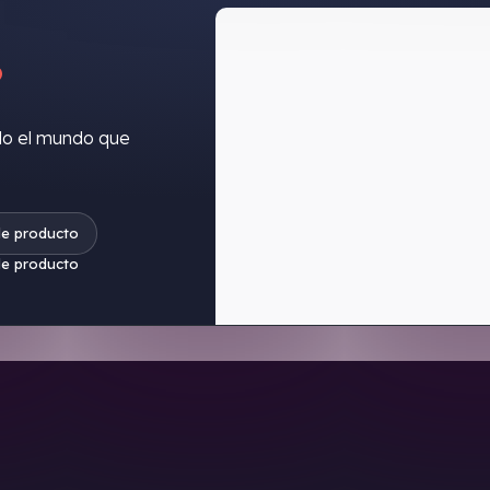
?
do el mundo que
de producto