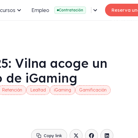
cursos
Empleo
Reserva un
Contratación
: Vilna acoge un
to de iGaming
Retención
Lealtad
iGaming
Gamificación
Copy link