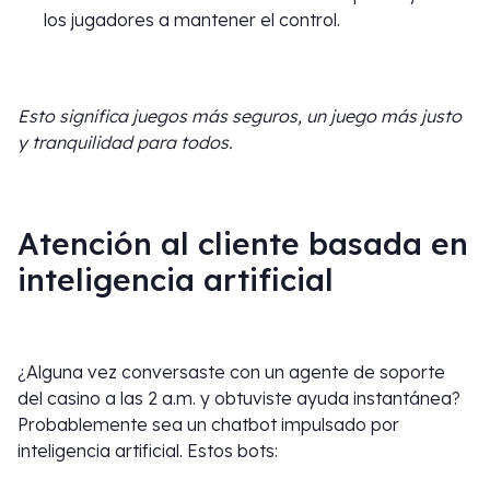
los jugadores a mantener el control.
Esto significa juegos más seguros, un juego más justo
y tranquilidad para todos.
Atención al cliente basada en
inteligencia artificial
¿Alguna vez conversaste con un agente de soporte
del casino a las 2 a.m. y obtuviste ayuda instantánea?
Probablemente sea un chatbot impulsado por
inteligencia artificial. Estos bots: