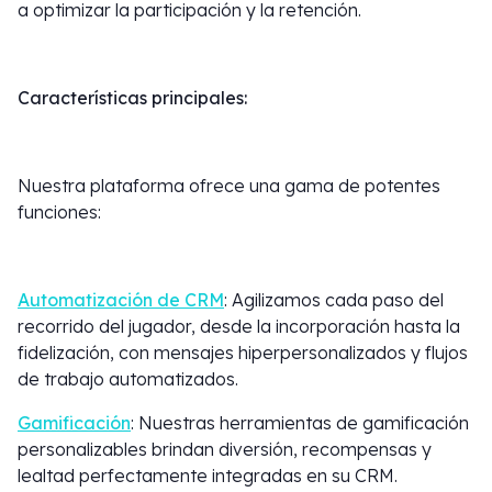
a optimizar la participación y la retención.
Características principales:
Nuestra plataforma ofrece una gama de potentes
funciones:
Automatización de CRM
: Agilizamos cada paso del
recorrido del jugador, desde la incorporación hasta la
fidelización, con mensajes hiperpersonalizados y flujos
de trabajo automatizados.
Gamificación
: Nuestras herramientas de gamificación
personalizables brindan diversión, recompensas y
lealtad perfectamente integradas en su CRM.