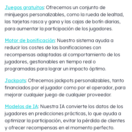
Juegos gratuitos
: Ofrecemos un conjunto de
minijuegos personalizables, como la rueda de lealtad,
las tarjetas rasca y gana y las cajas de botín diarias,
para aumentar la participación de los jugadores.
Motor de bonificación
: Nuestro sistema ayuda a
reducir los costes de las bonificaciones con
recompensas adaptadas al comportamiento de los
jugadores, gestionables en tiempo real o
programadas para lograr un impacto óptimo.
Jackpots
: Ofrecemos jackpots personalizables, tanto
financiados por el jugador como por el operador, para
mejorar cualquier juego de cualquier proveedor.
Modelos de IA
: Nuestra IA convierte los datos de los
jugadores en predicciones prácticas, lo que ayuda a
optimizar la participación, evitar la pérdida de clientes
y ofrecer recompensas en el momento perfecto.