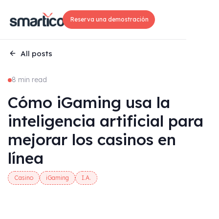
Reserva una demostración
All posts
8 min read
Cómo iGaming usa la
inteligencia artificial para
mejorar los casinos en
línea
Casino
iGaming
I.A.