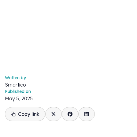
Written by
Smartico
Published on
May 5, 2025
Copy link