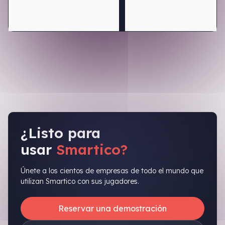
¿Listo para
usar
Smartico?
Únete a los cientos de empresas de todo el mundo que
utilizan Smartico con sus jugadores.
Reservar una demostración