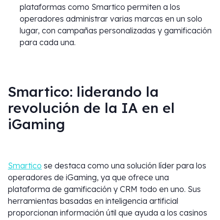
plataformas como Smartico permiten a los
operadores administrar varias marcas en un solo
lugar, con campañas personalizadas y gamificación
para cada una.
Smartico: liderando la
revolución de la IA en el
iGaming
Smartico
se destaca como una solución líder para los
operadores de iGaming, ya que ofrece una
plataforma de gamificación y CRM todo en uno. Sus
herramientas basadas en inteligencia artificial
proporcionan información útil que ayuda a los casinos