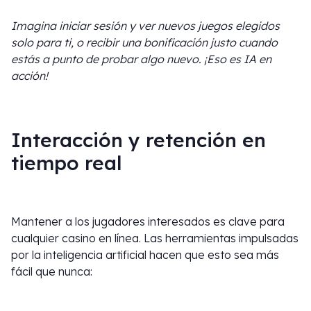
Imagina iniciar sesión y ver nuevos juegos elegidos
solo para ti, o recibir una bonificación justo cuando
estás a punto de probar algo nuevo. ¡Eso es IA en
acción!
Interacción y retención en
tiempo real
Mantener a los jugadores interesados es clave para
cualquier casino en línea. Las herramientas impulsadas
por la inteligencia artificial hacen que esto sea más
fácil que nunca: