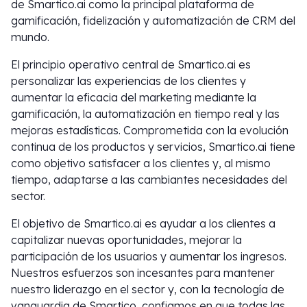
de Smartico.ai como la principal plataforma de
gamificación, fidelización y automatización de CRM del
mundo.
El principio operativo central de Smartico.ai es
personalizar las experiencias de los clientes y
aumentar la eficacia del marketing mediante la
gamificación, la automatización en tiempo real y las
mejoras estadísticas. Comprometida con la evolución
continua de los productos y servicios, Smartico.ai tiene
como objetivo satisfacer a los clientes y, al mismo
tiempo, adaptarse a las cambiantes necesidades del
sector.
El objetivo de Smartico.ai es ayudar a los clientes a
capitalizar nuevas oportunidades, mejorar la
participación de los usuarios y aumentar los ingresos.
Nuestros esfuerzos son incesantes para mantener
nuestro liderazgo en el sector y, con la tecnología de
vanguardia de Smartico, confiamos en que todas las