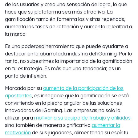
de los usuarios y crea una sensación de logro, lo que
hace que su plataforma sea más atractiva. La
gamificación también fomenta las visitas repetidas,
aumenta las tasas de retención y aumenta la lealtad a
la marca.
Es una poderosa herramienta que puede ayudarte a
destacar en la abarrotada industria del iGaming. Por lo
tanto, no subestimes la importancia de la gamificación
en tu estrategia. Es más que una tendencia; es un
punto de inflexión.
Marcado por su
aumento de la participación de los
apostantes
, es innegable que la gamificación se está
convirtiendo en la piedra angular de las soluciones
innovadoras de iGaming. Las empresas no solo lo
utilizan para
motivar a su equipo de trabajo y afiliados
sino también de manera significativa
aumentar la
motivación
de sus jugadores, alimentando su espíritu