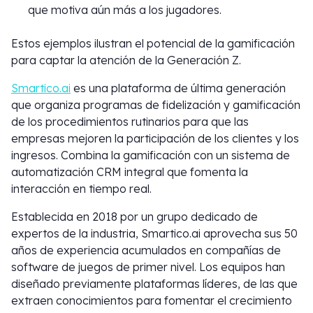
que motiva aún más a los jugadores.
Estos ejemplos ilustran el potencial de la gamificación
para captar la atención de la Generación Z.
Smartico.ai
es una plataforma de última generación
que organiza programas de fidelización y gamificación
de los procedimientos rutinarios para que las
empresas mejoren la participación de los clientes y los
ingresos. Combina la gamificación con un sistema de
automatización CRM integral que fomenta la
interacción en tiempo real.
Establecida en 2018 por un grupo dedicado de
expertos de la industria, Smartico.ai aprovecha sus 50
años de experiencia acumulados en compañías de
software de juegos de primer nivel. Los equipos han
diseñado previamente plataformas líderes, de las que
extraen conocimientos para fomentar el crecimiento