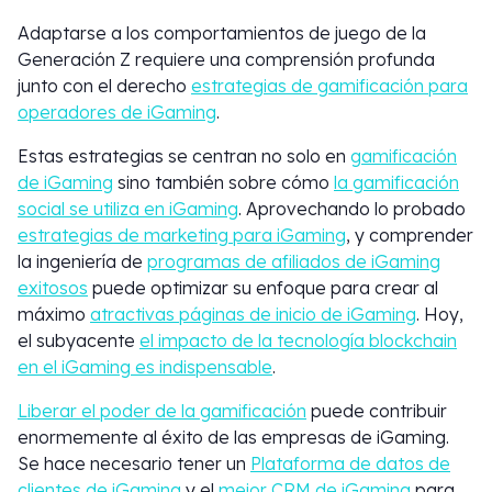
Adaptarse a los comportamientos de juego de la
Generación Z requiere una comprensión profunda
junto con el derecho
estrategias de gamificación para
operadores de iGaming
.
Estas estrategias se centran no solo en
gamificación
de iGaming
sino también sobre cómo
la gamificación
social se utiliza en iGaming
. Aprovechando lo probado
estrategias de marketing para iGaming
, y comprender
la ingeniería de
programas de afiliados de iGaming
exitosos
puede optimizar su enfoque para crear al
máximo
atractivas páginas de inicio de iGaming
. Hoy,
el subyacente
el impacto de la tecnología blockchain
en el iGaming es indispensable
.
Liberar el poder de la gamificación
puede contribuir
enormemente al éxito de las empresas de iGaming.
Se hace necesario tener un
Plataforma de datos de
clientes de iGaming
y el
mejor CRM de iGaming
para