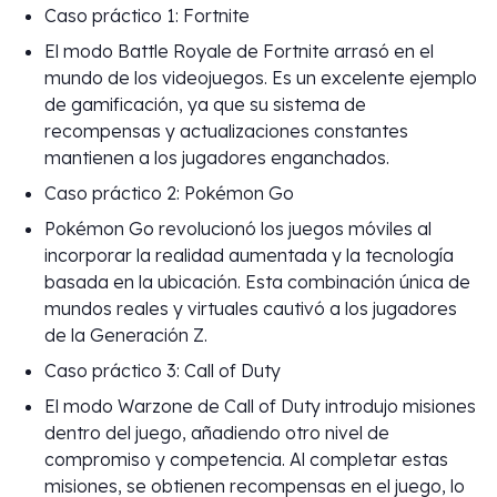
Caso práctico 1: Fortnite
El modo Battle Royale de Fortnite arrasó en el
mundo de los videojuegos. Es un excelente ejemplo
de gamificación, ya que su sistema de
recompensas y actualizaciones constantes
mantienen a los jugadores enganchados.
Caso práctico 2: Pokémon Go
Pokémon Go revolucionó los juegos móviles al
incorporar la realidad aumentada y la tecnología
basada en la ubicación. Esta combinación única de
mundos reales y virtuales cautivó a los jugadores
de la Generación Z.
Caso práctico 3: Call of Duty
El modo Warzone de Call of Duty introdujo misiones
dentro del juego, añadiendo otro nivel de
compromiso y competencia. Al completar estas
misiones, se obtienen recompensas en el juego, lo