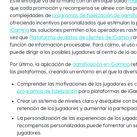
Este enfoque va de la mano con un enfoque sólido
mar
que cada promoción y recompensa se alinee con las pr
complejidades de
programas de fidelización de gamifi
ofreciendo incentivos personalizados que estimulan la 
iGaming
las soluciones permiten a los operadores rastre
vez que
Plataforma de datos de clientes de iGaming
ay
función de información procesable. Para colmo, el uso
puede dirigir a los posibles jugadores al centro de la 
Por último, la aplicación de
gamificación en iGaming
ref
las plataformas, creando un entorno en el que la divers
Comprender las motivaciones de los jugadores es c
programas de fidelización
para plataformas de iGa
Crear un sistema de niveles claro y asequible con be
retención de los jugadores y aumentar la participac
La personalización de las experiencias de los jugado
recompensas personalizadas puede fomentar un sen
jugadores.