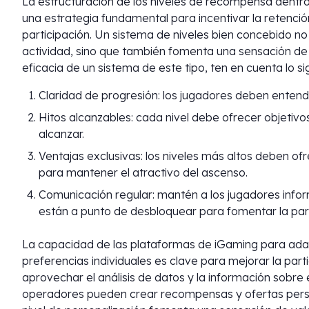
La estructuración de los niveles de recompensa dentro
una estrategia fundamental para incentivar la retenci
participación. Un sistema de niveles bien concebido no
actividad, sino que también fomenta una sensación de 
eficacia de un sistema de este tipo, ten en cuenta lo si
Claridad de progresión: los jugadores deben entend
Hitos alcanzables: cada nivel debe ofrecer objetivo
alcanzar.
Ventajas exclusivas: los niveles más altos deben ofr
para mantener el atractivo del ascenso.
Comunicación regular: mantén a los jugadores infor
están a punto de desbloquear para fomentar la part
La capacidad de las plataformas de iGaming para adapt
preferencias individuales es clave para mejorar la partic
aprovechar el análisis de datos y la información sobre
operadores pueden crear recompensas y ofertas perso