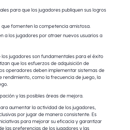
les para que los jugadores publiquen sus logros
ón que fomenten la competencia amistosa.
a los jugadores por atraer nuevos usuarios a
de los jugadores son fundamentales para el éxito
izan que los esfuerzos de adquisición de
 Los operadores deben implementar sistemas de
e rendimiento, como la frecuencia de juego, la
ego.
ipación y las posibles áreas de mejora.
ara aumentar la actividad de los jugadores,
sivas por jugar de manera consistente. Es
iciativas para mejorar su eficacia y garantizar
e las preferencias de los jugadores y las