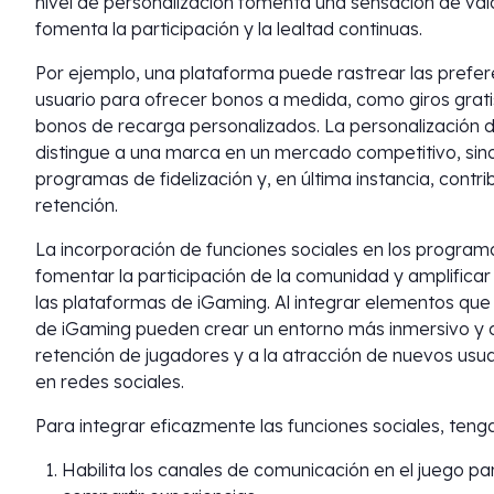
nivel de personalización fomenta una sensación de valo
fomenta la participación y la lealtad continuas.
Por ejemplo, una plataforma puede rastrear las prefer
usuario para ofrecer bonos a medida, como giros grat
bonos de recarga personalizados. La personalización d
distingue a una marca en un mercado competitivo, sino
programas de fidelización y, en última instancia, contr
retención.
La incorporación de funciones sociales en los programa
fomentar la participación de la comunidad y amplificar
las plataformas de iGaming. Al integrar elementos que 
de iGaming pueden crear un entorno más inmersivo y 
retención de jugadores y a la atracción de nuevos usuar
en redes sociales.
Para integrar eficazmente las funciones sociales, tenga
Habilita los canales de comunicación en el juego p