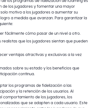
 de los programas de fidelización de iGaming es
ón de los jugadores y fomentar una mayor
 solo motiva a los jugadores a aumentar su
logro a medida que avanzan. Para garantizar la
guiente:
er fácilmente cómo pasar de un nivel a otro.
s realistas que los jugadores sientan que pueden
ecer ventajas atractivas y exclusivas a la vez
mados sobre su estado y los beneficios que
icipación continua.
ar los programas de fidelización a las
ipación y la retención de los usuarios. Al
 el comportamiento de los jugadores, los
nalizadas que se adapten a cada usuario. Este