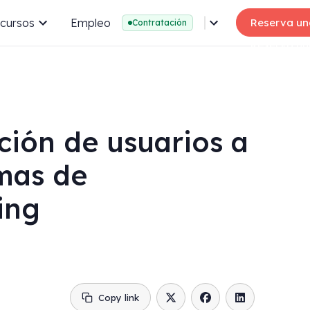
cursos
Empleo
Reserva un
Contratación
ción de usuarios a
amas de
ing
Copy link