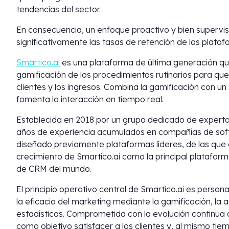
tendencias del sector.
En consecuencia, un enfoque proactivo y bien supervi
significativamente las tasas de retención de las plata
Smartico.ai
es una plataforma de última generación qu
gamificación de los procedimientos rutinarios para que
clientes y los ingresos. Combina la gamificación con 
fomenta la interacción en tiempo real.
Establecida en 2018 por un grupo dedicado de expertos
años de experiencia acumulados en compañías de softw
diseñado previamente plataformas líderes, de las que
crecimiento de Smartico.ai como la principal plataform
de CRM del mundo.
El principio operativo central de Smartico.ai es persona
la eficacia del marketing mediante la gamificación, la 
estadísticas. Comprometida con la evolución continua d
como objetivo satisfacer a los clientes y, al mismo t