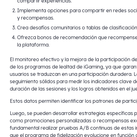
compartir experiencias.
Implementa opciones para compartir en redes socia
y recompensas.
Crea desafíos comunitarios o tablas de clasificaci
Ofrezca bonos de recomendación que recompensen 
la plataforma.
El monitoreo efectivo y la mejora de la participación 
de los programas de lealtad de iGaming, ya que garant
usuarios se traduzcan en una participación duradera.
seguimiento sólidos para medir los indicadores clave d
duración de las sesiones y los logros obtenidos en el ju
Estos datos permiten identificar los patrones de partic
Luego, se pueden desarrollar estrategias específicas p
como promociones personalizadas o recompensas exclu
fundamental realizar pruebas A/B continuas de estas in
que el programa de fidelización evolucione en función d