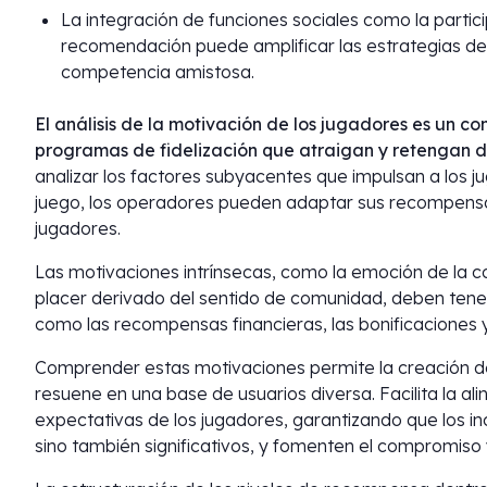
La integración de funciones sociales como la partic
recomendación puede amplificar las estrategias de
competencia amistosa.
El análisis de la motivación de los jugadores es un 
programas de fidelización que atraigan y retengan de
analizar los factores subyacentes que impulsan a los j
juego, los operadores pueden adaptar sus recompensas
jugadores.
Las motivaciones intrínsecas, como la emoción de la co
placer derivado del sentido de comunidad, deben tener
como las recompensas financieras, las bonificaciones y
Comprender estas motivaciones permite la creación d
resuene en una base de usuarios diversa. Facilita la ali
expectativas de los jugadores, garantizando que los inc
sino también significativos, y fomenten el compromiso y