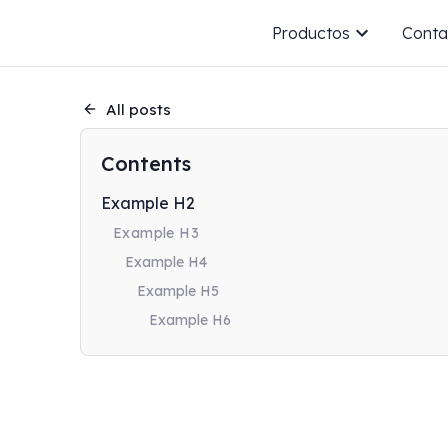
Productos
Conta
All posts
Contents
Example H2
Example H3
Example H4
Example H5
Example H6